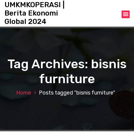
S
UMKMKOPERASI |
k
Berita Ekonomi
i
Global 2024
p
t
o
c
o
n
Tag Archives: bisnis
t
e
furniture
n
t
Home
Posts tagged "bisnis furniture"