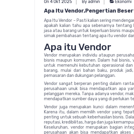
On 4 Okt 2025
By admin
Ekonomi
Apa Itu Vendor,Pengertian Bese
Apa Itu Vendor – Pasti kalian sering mendenga
apakah kalian tahu apa sebenarnya tentang 
jasa atau barang untuk keperluan bisnis maupun
simak pembahasan tentang apa itu vendor dan 
Apa itu Vendor
Vendor merupakan individu ataupun perusah
bisnis maupun komsumen. Dalam hal bisnis,
untuk memenuhi kebutuhan operasional dan 
barang, mulai dari bahan baku, produk jadi
pemasaran dan dukungan pelanggan.
Vendor sangat berperan penting dalam rant
perusahaan unuk bisa mendapatkan apa yan
pelanggan mereka. Tanpa adanya vendor, maka
mendapatkan sumber daya yang di perlukan te
Vendor juga merupakan kunci dalam menentuka
Karena itu, dalam memilih vendor yang tep
penting untuk sebuah keberhasilan bisnis. Dal
reputasi, kredibilitas, harga dan juga kemam
Keseluruhan, vendor merupakan bagian inte
perusahaan akan bisa mendapatkan akses 