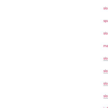
sl
sp
sl
ma
sl
slo
sl
slo