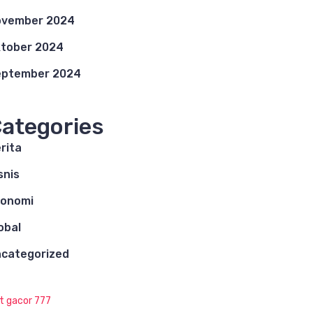
ovember 2024
tober 2024
eptember 2024
ategories
rita
snis
konomi
obal
categorized
ot gacor 777