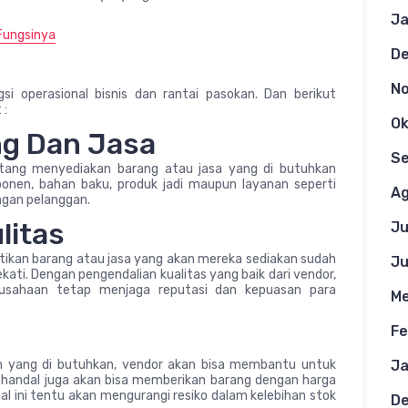
Ja
 Fungsinya
D
N
i operasional bisnis dan rantai pasokan. Dan berikut
 :
Ok
ng Dan Jasa
S
ntang menyediakan barang atau jasa yang di butuhkan
ponen, bahan baku, produk jadi maupun layanan seperti
Ag
ngan pelanggan.
litas
Ju
ikan barang atau jasa yang akan mereka sediakan sudah
Ju
ati. Dengan pengendalian kualitas yang baik dari vendor,
usahaan tetap menjaga reputasi dan kepuasan para
Me
Fe
n yang di butuhkan, vendor akan bisa membantu untuk
Ja
 handal juga akan bisa memberikan barang dengan harga
hal ini tentu akan mengurangi resiko dalam kelebihan stok
D