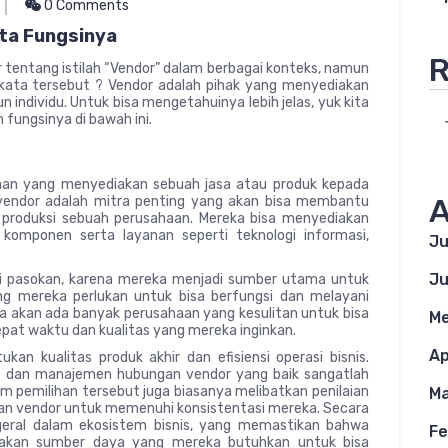
0 Comments
rta Fungsinya
R
r tentang istilah “Vendor” dalam berbagai konteks, namun
kata tersebut ? Vendor adalah pihak yang menyediakan
 individu. Untuk bisa mengetahuinya lebih jelas, yuk kita
fungsinya di bawah ini.
aan yang menyediakan sebuah jasa atau produk kepada
A
 vendor adalah mitra penting yang akan bisa membantu
produksi sebuah perusahaan. Mereka bisa menyediakan
, komponen serta layanan seperti teknologi informasi,
Ju
Ju
ai pasokan, karena mereka menjadi sumber utama untuk
g mereka perlukan untuk bisa berfungsi dan melayani
 akan ada banyak perusahaan yang kesulitan untuk bisa
Me
pat waktu dan kualitas yang mereka inginkan.
Ap
n kualitas produk akhir dan efisiensi operasi bisnis.
at dan manajemen hubungan vendor yang baik sangatlah
am pemilihan tersebut juga biasanya melibatkan penilaian
Ma
puan vendor untuk memenuhi konsistentasi mereka. Secara
geral dalam ekosistem bisnis, yang memastikan bahwa
Fe
akan sumber daya yang mereka butuhkan untuk bisa