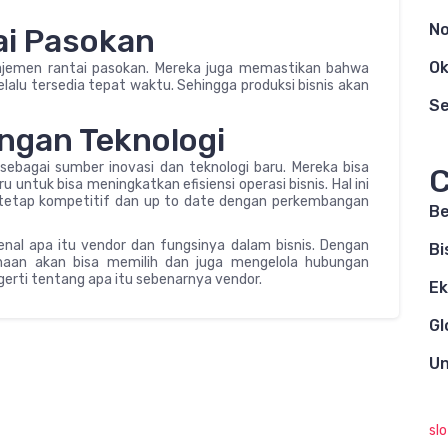
N
ai Pasokan
Ok
ajemen rantai pasokan. Mereka juga memastikan bahwa
lalu tersedia tepat waktu. Sehingga produksi bisnis akan
S
ungan Teknologi
ebagai sumber inovasi dan teknologi baru. Mereka bisa
C
ntuk bisa meningkatkan efisiensi operasi bisnis. Hal ini
tetap kompetitif dan up to date dengan perkembangan
Be
al apa itu vendor dan fungsinya dalam bisnis. Dengan
Bi
haan akan bisa memilih dan juga mengelola hubungan
gerti tentang apa itu sebenarnya vendor.
E
Gl
Un
sl