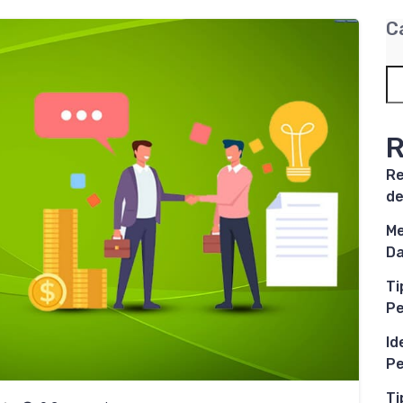
C
R
Re
de
Me
Da
Ti
P
Id
Pe
Ti