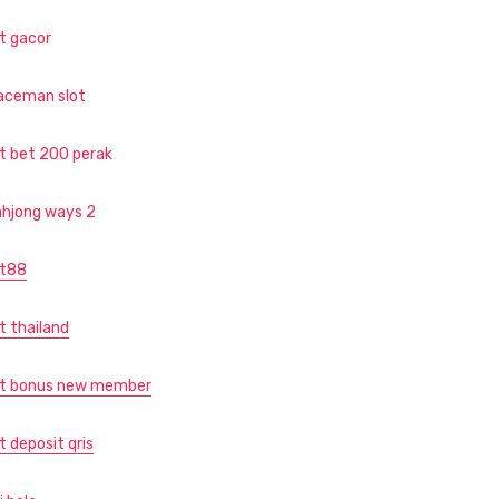
ot gacor
aceman slot
ot bet 200 perak
hjong ways 2
ot88
t thailand
ot bonus new member
t deposit qris