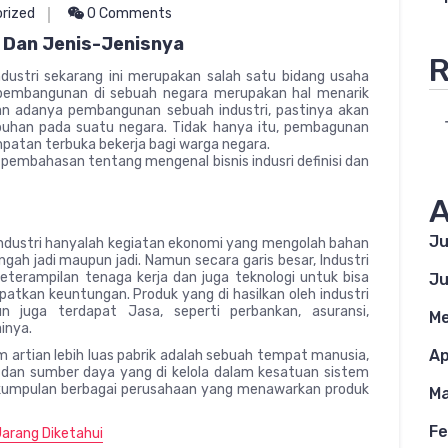
rized
0 Comments
si Dan Jenis-Jenisnya
R
ndustri sekarang ini merupakan salah satu bidang usaha
 pembangunan di sebuah negara merupakan hal menarik
ngan adanya pembangunan sebuah industri, pastinya akan
han pada suatu negara. Tidak hanya itu, pembagunan
mpatan terbuka bekerja bagi warga negara.
 pembahasan tentang mengenal bisnis indusri definisi dan
A
Ju
ndustri hanyalah kegiatan ekonomi yang mengolah bahan
h jadi maupun jadi. Namun secara garis besar, Industri
terampilan tenaga kerja dan juga teknologi untuk bisa
Ju
tkan keuntungan. Produk yang di hasilkan oleh industri
n juga terdapat Jasa, seperti perbankan, asuransi,
Me
inya.
Ap
lam artian lebih luas pabrik adalah sebuah tempat manusia,
l dan sumber daya yang di kelola dalam kesatuan sistem
gai kumpulan berbagai perusahaan yang menawarkan produk
Ma
Fe
arang Diketahui