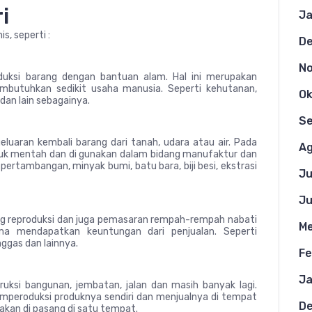
i
Ja
s, seperti :
D
N
duksi barang dengan bantuan alam. Hal ini merupakan
mbutuhkan sedikit usaha manusia. Seperti kehutanan,
Ok
 dan lain sebagainya.
S
luaran kembali barang dari tanah, udara atau air. Pada
Ag
k mentah dan di gunakan dalam bidang manufaktur dan
pertambangan, minyak bumi, batu bara, biji besi, ekstrasi
Ju
Ju
ng reproduksi dan juga pemasaran rempah-rempah nabati
Me
a mendapatkan keuntungan dari penjualan. Seperti
ggas dan lainnya.
Fe
Ja
truksi bangunan, jembatan, jalan dan masih banyak lagi.
emperoduksi produknya sendiri dan menjualnya di tempat
D
i akan di pasang di satu tempat.