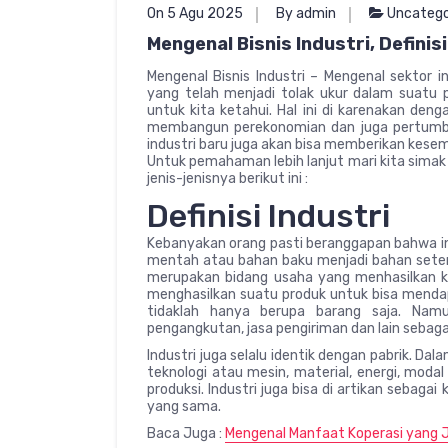
On 5 Agu 2025
By admin
Uncatego
Mengenal Bisnis Industri, Defini
Mengenal Bisnis Industri – Mengenal sektor i
yang telah menjadi tolak ukur dalam suatu
untuk kita ketahui. Hal ini di karenakan de
membangun perekonomian dan juga pertumbu
industri baru juga akan bisa memberikan kese
Untuk pemahaman lebih lanjut mari kita simak
jenis-jenisnya berikut ini :
Definisi Industri
Kebanyakan orang pasti beranggapan bahwa i
mentah atau bahan baku menjadi bahan setenga
merupakan bidang usaha yang menhasilkan ke
menghasilkan suatu produk untuk bisa mendapa
tidaklah hanya berupa barang saja. Namu
pengangkutan, jasa pengiriman dan lain sebaga
Industri juga selalu identik dengan pabrik. Da
teknologi atau mesin, material, energi, moda
produksi. Industri juga bisa di artikan seba
yang sama.
Baca Juga :
Mengenal Manfaat Koperasi yang J