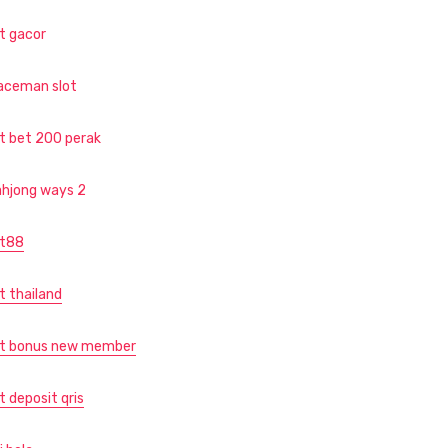
ot gacor
aceman slot
ot bet 200 perak
hjong ways 2
ot88
t thailand
ot bonus new member
t deposit qris