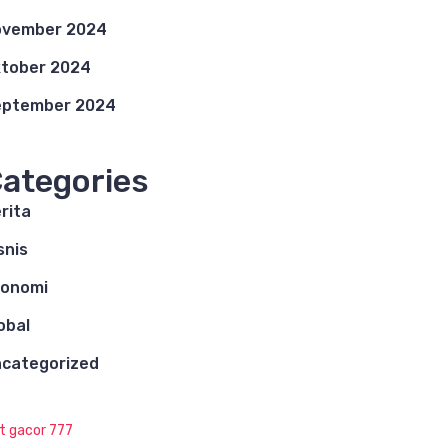
ovember 2024
tober 2024
eptember 2024
ategories
rita
snis
konomi
obal
categorized
ot gacor 777