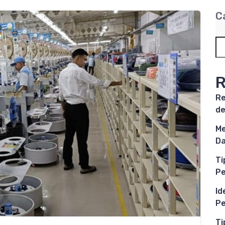
C
R
Re
de
Me
Da
Ti
P
Id
Pe
Ti