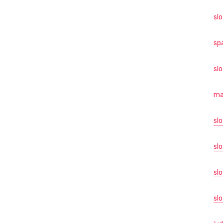
sl
sp
sl
ma
sl
slo
sl
slo