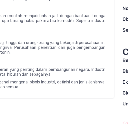
N
bahan mentah menjadi bahan jadi dengan bantuan tenaga
Ok
erupa barang habis pakai atau komoditi. Seperti industri
S
i tinggi, dan orang-orang yang bekerja di perusahaan ini
idangnya. Perusahaan penelitian dan juga pengembangan
C
r ini.
Be
peran yang penting dalam pembangunan negara. Industri
Bi
ata, hiburan dan sebagainya.
E
ai mengenal bisnis industri, definisi dan jenis-jenisnya.
lian semua.
Gl
Un
sl