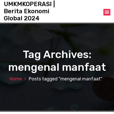
S
UMKMKOPERASI |
k
Berita Ekonomi
i
Global 2024
p
t
o
c
o
n
Tag Archives:
t
e
mengenal manfaat
n
t
Home
Posts tagged "mengenal manfaat"