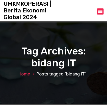
S
UMKMKOPERASI |
k
Berita Ekonomi
i
Global 2024
p
t
o
c
o
n
Tag Archives:
t
e
bidang IT
n
t
Home
Posts tagged "bidang IT"