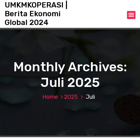
S
UMKMKOPERASI |
k
Berita Ekonomi
i
Global 2024
p
t
o
c
o
n
Monthly Archives:
t
e
Juli 2025
n
t
Home
2025
Juli