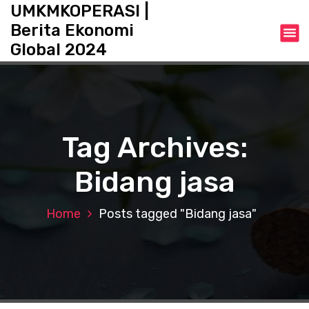
S
UMKMKOPERASI |
k
Berita Ekonomi
i
Global 2024
p
t
o
c
o
n
Tag Archives:
t
e
Bidang jasa
n
t
Home
Posts tagged "Bidang jasa"