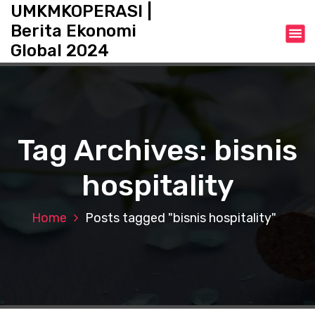
S
UMKMKOPERASI |
k
Berita Ekonomi
i
Global 2024
p
t
o
c
o
n
Tag Archives: bisnis
t
e
hospitality
n
t
Home
Posts tagged "bisnis hospitality"