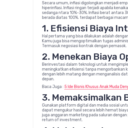
Secara umum, inflasi digolongkan menjadi empa
hiperinflasi. Inflasi ringan terjadi apabila ke
sedanga ntara 10%-30%. Inflasi berat antara 30
berada diatas 100%. terdapat berbagai macam 
1. Efisiensi Biaya In
Hal pertama yang bisa dilakukan adalah dengan
Kamu juga bisa mengoptimalkan tugas admini
Termasuk negosiasi kontrak dengan pemasok.
2. Menekan Biaya O
Berinvestasi dalam teknologi untuk mengimplem
meningkatkan efisiensi tanpa mengorbankan ku
dengan lebih matang dengan menganalisis data 
depan.
Baca Juga :
5 Ide Bisnis Khusus Anak Muda Den
3. Memaksimalkan 
Gunakan platform digital dan media sosial u
dapat mengukur hasil secara lebih hemat biaya
juga anggaran marketing pada saluran dengan p
return of investment.