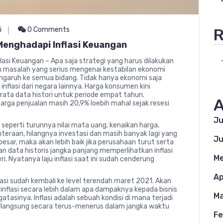
R
i
0 Comments
Menghadapi Inflasi Keuangan
asi Keuangan – Apa saja strategi yang harus dilakukan
akan masalah yang serius mengenai kestabilan ekonomi
pengaruh ke semua bidang. Tidak hanya ekonomi saja
nflasi dari negara lainnya. Harga konsumen kini
rata data histori untuk periode empat tahun.
A
ga penjualan masih 20,9% loebih mahal sejak resesi
Ju
 seperti turunnya nilai mata uang, kenaikan harga,
eraan, hilangnya investasi dan masih banyak lagi yang
Ju
besar, maka akan lebih baik jika perusahaan turut serta
n data historis jangka panjang memperlihatkan inflasi
Me
Nyatanya laju inflasi saat ini sudah cenderung
Ap
lasi sudah kembali ke level terendah maret 2021. Akan
nflasi secara lebih dalam apa dampaknya kepada bisnis
Ma
tasinya. Inflasi adalah sebuah kondisi di mana terjadi
erlangsung secara terus-menerus dalam jangka waktu
Fe