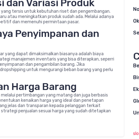
i dan Variasi Produk
N
 yang tersis untuk kebutuhan riset dan pengembangan.
aru atau meningkatkan produk sudah ada. Melalui adanya
Ok
ompetitif dan memenuhi permintaan pasar.
iaya Penyimpanan dan
S
C
ar yang dapat dimaksimalkan biasanya adalah biaya
egi manajemen inventaris yang bisa diterapkan, seperri
penyimpanan dan pengambilan barang. Jika
Be
ropshipping untuk mengurangi beban barang yang perlu
Bi
kan Harga Barang
E
 melalui pertimbangan yang matang dan juga berbasis
menentukan kenaikan harga yang ideal dan penetapan
Gl
ang jelas dan transparan kepada pelanggan terkait
 strategi penjualan sesuai harga yang sudah ditetapkan
Un
sl