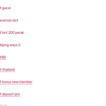
ot gacor
aceman slot
ot bet 200 perak
hjong ways 2
ot88
t thailand
ot bonus new member
t deposit qris