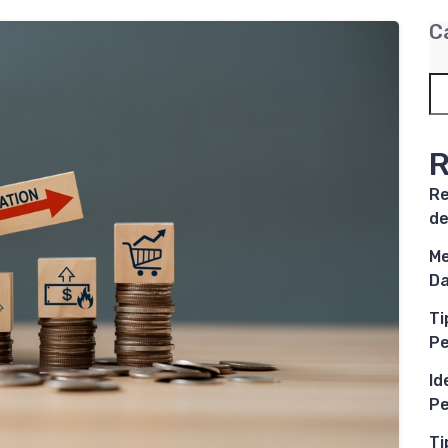
C
R
Re
de
Me
Da
Ti
P
Id
Pe
Ti