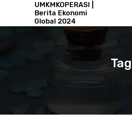
S
UMKMKOPERASI |
k
Berita Ekonomi
i
Global 2024
p
t
o
c
o
n
Tag
t
e
n
t