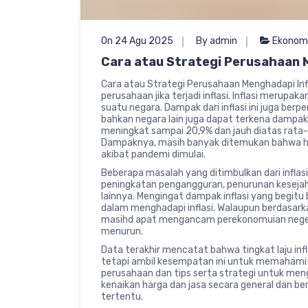
On 24 Agu 2025
By admin
Ekonom
Cara atau Strategi Perusahaan 
Cara atau Strategi Perusahaan Menghadapi Infl
perusahaan jika terjadi inflasi. Inflasi merup
suatu negara. Dampak dari inflasi ini juga ber
bahkan negara lain juga dapat terkena dampak i
meningkat sampai 20,9% dan jauh diatas rata-
Dampaknya, masih banyak ditemukan bahwa har
akibat pandemi dimulai.
Beberapa masalah yang ditimbulkan dari inflasi
peningkatan pengangguran, penurunan kesejaht
lainnya. Mengingat dampak inflasi yang begitu 
dalam menghadapi inflasi. Walaupun berdasarka
masihd apat mengancam perekonomuian negeri. 
menurun.
Data terakhir mencatat bahwa tingkat laju inf
tetapi ambil kesempatan ini untuk memahami i
perusahaan dan tips serta strategi untuk menga
kenaikan harga dan jasa secara general dan b
tertentu.