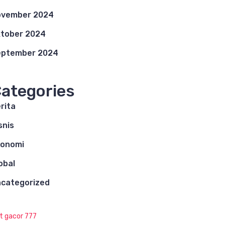
ovember 2024
tober 2024
eptember 2024
ategories
rita
snis
konomi
obal
categorized
ot gacor 777