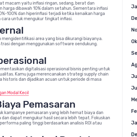
t macam yaitu inflasi ringan, sedang, berat dan
Ja
naikan harga dibawah 10% dalam setahun. Sementara inflasi
%-100% dan hiperinflasi terjadi ketika kenaikan harga
D
cara untuk mengukur tingkat inflasi.
ternal
N
 mengidentifikasi area yang bisa dikurangi biayanya.
Ok
strasi dengan menggunakan software oendukung.
S
perasional
Ag
entasikan digitalisasi operasional bisnis penting untuk
alitas. Kamu juga merencanakan strategi supply chain
Ju
historis dan dijadikan acuan untuk periode di masa
Ju
gan Modal Kecil
Me
Biaya Pemasaran
Fe
ntuk kampanye pemasaran yang lebih hemat biaya dan
 dan dapat mengukur hasil secara lebih tepat. Fokuskan
Ja
erforma paling tinggi berdasarkan analisis ROI atau
D