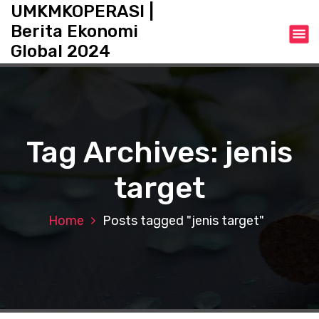
S
UMKMKOPERASI |
k
Berita Ekonomi
i
Global 2024
p
t
o
c
o
n
Tag Archives: jenis
t
e
target
n
t
Home
Posts tagged "jenis target"