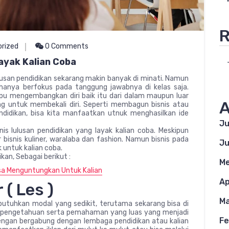
R
rized
0 Comments
ayak Kalian Coba
lulusan pendidikan sekarang makin banyak di minati. Namun
hanya berfokus pada tanggung jawabnya di kelas saja.
pu mengembangkan diri baik itu dari dalam maupun luar
A
g untuk membekali diri. Seperti membagun bisnis atau
didikan, bisa kita manfaatkan utnuk menghasilkan ide
Ju
is lulusan pendidikan yang layak kalian coba. Meskipun
 bisnis kuliner, waralaba dan fashion. Namun bisnis pada
Ju
k untuk kalian coba.
ikan, Sebagai berikut :
Me
isa Menguntungkan Untuk Kalian
Ap
 ( Les )
Ma
butuhkan modal yang sedikit, terutama sekarang bisa di
al pengetahuan serta pemahaman yang luas yang menjadi
Fe
dengan bergabung dengan lembaga pendidikan atau kalian