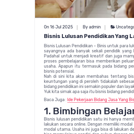
On 16 Jul 2025
By admin
Uncatego
Bisnis Lulusan Pendidikan Yang L
Bisnis Lulusan Pendidikan – Binis untuk para 
sayangnya ada banyak sekali pendidik yang 
Padahal untuk menjadi kreatif dan juga mam
proses pembelajaran bisa memberikan peluan
usaha. Apapun itu termasuk pada bidang pen
bisnis potensial.
Nah di sini kita akan membahas tentang bisn
keuntungan yang di peroleh tidakalah sebesar
bidang pendidikan ini semakin populer dan laya
Yuk kita simak apa saja itu bisnis bidang pendid
Baca Juga :
Ide Pekerjaan Bidang Jasa Yang B
1. Bimbingan Belajar
Bisnis lulusan pendidikan satu ini hanya mem
lakukan secara online. Dengan memiliki mod
modal utama. Usaha ini juga bisa di lakukan 