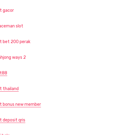
ot gacor
aceman slot
ot bet 200 perak
hjong ways 2
ot88
t thailand
ot bonus new member
t deposit qris