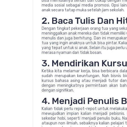
bisa memulainya sendiri dan cukup dengan me
media sosial sebagai media promosi. Opsi lai
anak secara tatap muka setelah jam sekolah.
2. Baca Tulis Dan H
Dengan tingkat pekerjaan orang tua yang seka
meninggalkan anak mereka dan tidak memiliki
menulis dan juga berhitung. Dan ini merupa
tua yang ingin anaknya untuk bisa pintar. Ka
yang tepat untuk si anak. Selain itu juga per
merasa nyaman dan tidak bosan.
3. Mendirikan Kurs
Ketika kita melamar kerja, bisa berbicara da
sudah merupakan keuntungan. Nah bisnis bi
kursus bahasa asing atau menjadi tutor dan
dengan meningkatnya permintaan akan bahas
dengan signifikan.
4. Menjadi Penulis 
Kalian tidak perlu repot-repot untuk melakuk
mewujudkan impian kalian menjadi pebisnis
sekedar hobi, seperti menjadi penulis buku. 
ataupun non ilmiah, sebaiknya kalian pelajari 