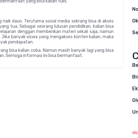
ermanfaat yang bisa kalian tulis.
N
Ok
g naik daun. Terutama sosial media sekrang bisa di akses
ang tua. Sebagai seorang lulusan pendidikan, kalian bisa
ajaran denggan memberikan materi sekali saja, namun
S
m. Jika banyak siswa yang mengakses konten kalian, maka
nyak pendapatan.
 yang bisa kalian coba. Namun masih banyak lagi yang bisa
C
an. Semoga informasi ini bisa bermanfaat.
Be
Bi
E
Gl
Un
sl