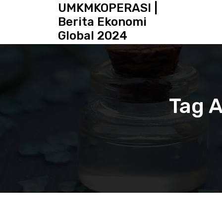
S
UMKMKOPERASI |
k
Berita Ekonomi
i
Global 2024
p
t
o
c
o
n
Tag A
t
e
n
t