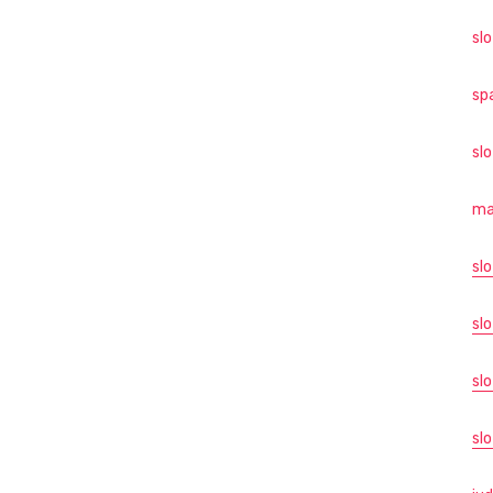
sl
sp
sl
ma
sl
slo
sl
slo