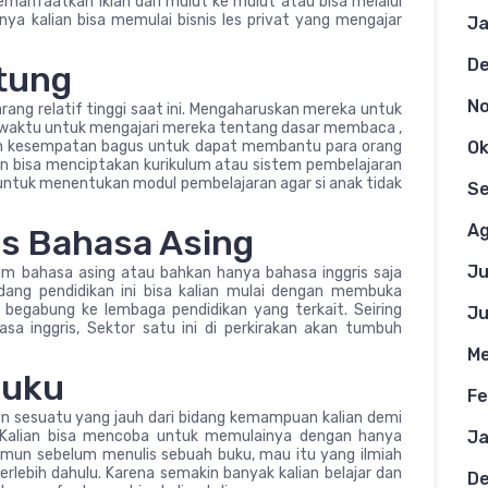
manfaatkan iklan dari mulut ke mulut atau bisa melalui
nnya kalian bisa memulai bisnis les privat yang mengajar
Ja
D
itung
N
rang relatif tinggi saat ini. Mengaharuskan mereka untuk
 waktu untuk mengajari mereka tentang dasar membaca ,
kan kesempatan bagus untuk dapat membantu para orang
Ok
lian bisa menciptakan kurikulum atau sistem pembelajaran
lu untuk menentukan modul pembelajaran agar si anak tidak
S
Ag
us Bahasa Asing
Ju
lam bahasa asing atau bahkan hanya bahasa inggris saja
dang pendidikan ini bisa kalian mulai dengan membuka
 begabung ke lembaga pendidikan yang terkait. Seiring
Ju
a inggris, Sektor satu ini di perkirakan akan tumbuh
Me
Buku
Fe
an sesuatu yang jauh dari bidang kemampuan kalian demi
. Kalian bisa mencoba untuk memulainya dengan hanya
Ja
Namun sebelum menulis sebuah buku, mau itu yang ilmiah
terlebih dahulu. Karena semakin banyak kalian belajar dan
D