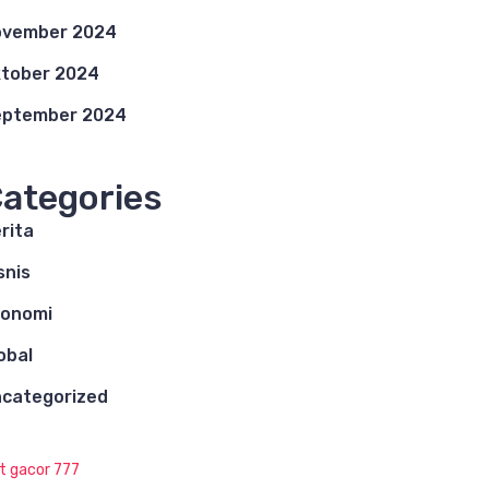
ovember 2024
tober 2024
eptember 2024
ategories
rita
snis
konomi
obal
categorized
ot gacor 777