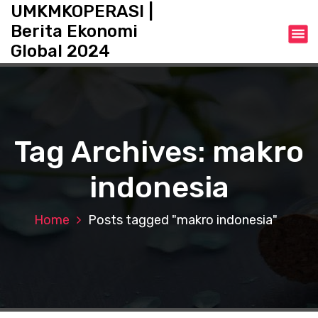
S
UMKMKOPERASI |
k
Berita Ekonomi
i
Global 2024
p
t
o
c
o
n
Tag Archives: makro
t
e
indonesia
n
t
Home
Posts tagged "makro indonesia"