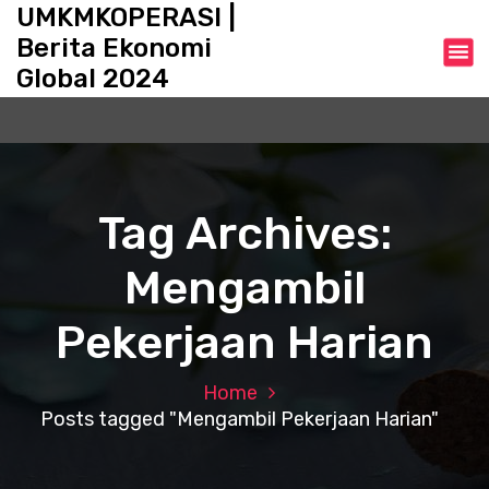
S
UMKMKOPERASI |
k
Berita Ekonomi
i
Global 2024
p
t
o
c
o
n
Tag Archives:
t
e
Mengambil
n
t
Pekerjaan Harian
Home
Posts tagged "Mengambil Pekerjaan Harian"