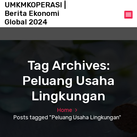
S
UMKMKOPERASI |
k
Berita Ekonomi
i
Global 2024
p
t
o
c
o
n
Tag Archives:
t
e
Peluang Usaha
n
t
Lingkungan
Home
Posts tagged "Peluang Usaha Lingkungan"