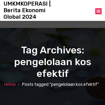
S
UMKMKOPERASI |
k
Berita Ekonomi
i
Global 2024
p
t
o
c
o
n
Tag Archives:
t
e
pengelolaan kos
n
t
efektif
Home
Posts tagged "pengelolaan kos efektif"