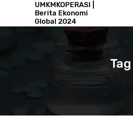
S
UMKMKOPERASI |
k
Berita Ekonomi
i
Global 2024
p
t
o
c
o
n
Tag
t
e
n
t