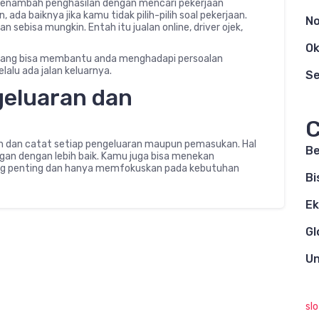
menambah penghasilan dengan mencari pekerjaan
ada baiknya jika kamu tidak pilih-pilih soal pekerjaan.
N
sebisa mungkin. Entah itu jualan online, driver ojek,
Ok
yang bisa membantu anda menghadapi persoalan
alu ada jalan keluarnya.
S
geluaran dan
C
 dan catat setiap pengeluaran maupun pemasukan. Hal
Be
n dengan lebih baik. Kamu juga bisa menekan
ng penting dan hanya memfokuskan pada kebutuhan
Bi
E
Gl
Un
sl