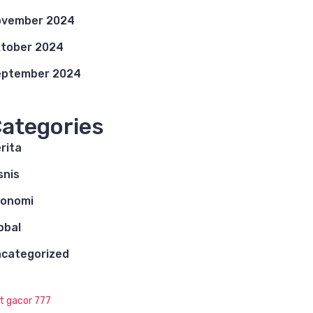
ovember 2024
tober 2024
eptember 2024
ategories
rita
snis
konomi
obal
categorized
ot gacor 777