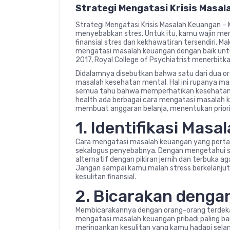
Strategi Mengatasi Krisis Masa
Strategi Mengatasi Krisis Masalah Keuangan 
menyebabkan stres. Untuk itu, kamu wajin me
finansial stres dan kekhawatiran tersendiri. Ma
mengatasi masalah keuangan dengan baik unt
2017, Royal College of Psychiatrist menerbitka
Didalamnya disebutkan bahwa satu dari dua o
masalah kesehatan mental. Hal ini rupanya masih 
semua tahu bahwa memperhatikan kesehatan m
health ada berbagai cara mengatasi masalah k
membuat anggaran belanja, menentukan priorit
1. Identifikasi Mas
Cara mengatasi masalah keuangan yang perta
sekalogus penyebabnya. Dengan mengetahui s
alternatif dengan pikiran jernih dan terbuka a
Jangan sampai kamu malah stress berkelanjut
kesulitan finansial.
2. Bicarakan denga
Membicarakannya dengan orang-orang terdeka
mengatasi masalah keuangan pribadi paling ba
meringankan kesulitan yang kamu hadapi selam