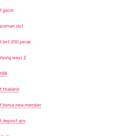
ot gacor
aceman slot
ot bet 200 perak
hjong ways 2
ot88
t thailand
ot bonus new member
t deposit qris