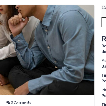
C
R
Re
de
Me
Da
Ti
P
Id
Pe
0 Comments
Ti