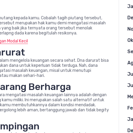
Ja
D
hutang kepada kamu. Cobalah tagih piutang tersebut,
 tersebut merupakan hak kamu demi mengatasi masalah
 yang baik jika ternyata orang tersebut menolak
N
lapng dada karena begitulah resikonya.
Ok
gan Modal Kecil
arurat
S
dalam mengelola keuangan secara sehat. Dna darurat bisa
Ag
n dana untuk keperluan tidak terduga. Nah, dana
gatasi masalah keuangan, misal untuk menutupi
Ju
atau makan sehari-hari.
 Barang Berharga
Ju
cara mengatasi masalah keuangan lainnya adalah dengan
Me
amu miliki. Ini merupakan salah satu alternatif untuk
ka kamu membutuhkannya dalam kondisi mendadak.
Fe
tergolong lebih aman, bertanggung jawab dan tidak begity
Ja
Sampingan
D