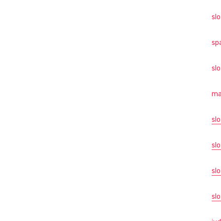
sl
sp
sl
ma
sl
slo
sl
slo