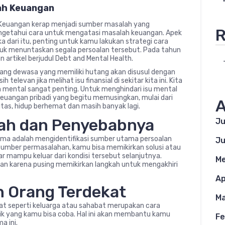
lah Keuangan
– Keuangan kerap menjadi sumber masalah yang
R
ngetahui cara untuk mengatasi masalah keuangan. Apek
ka dari itu, penting untuk kamu lakukan strategi cara
uk menuntaskan segala persoalan tersebut. Pada tahun
n artikel berjudul Debt and Mental Health.
rang dewasa yang memiliki hutang akan disusul dengan
televan jika melihat isu finansial di sekitar kita ini. Kita
ental sangat penting. Untuk menghindari isu mental
euangan pribadi yang begitu memusingkan, mulai dari
A
as, hidup berhemat dan masih banyak lagi.
alah dan Penyebabnya
Ju
ma adalah mengidentifikasi sumber utama persoalan
Ju
umber permasalahan, kamu bisa memikirkan solusi atau
gar mampu keluar dari kondisi tersebut selanjutnya.
Me
an karena pusing memikirkan langkah untuk mengakhiri
Ap
n Orang Terdekat
Ma
t seperti keluarga atau sahabat merupakan cara
ik yang kamu bisa coba. Hal ini akan membantu kamu
Fe
a ini.