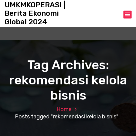
S
UMKMKOPERASI |
k
Berita Ekonomi
i
Global 2024
p
t
o
c
o
n
Tag Archives:
t
e
rekomendasi kelola
n
t
bisnis
Home
Posts tagged "rekomendasi kelola bisnis"