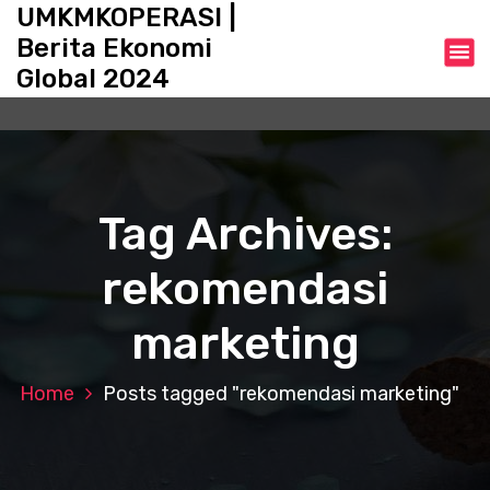
S
UMKMKOPERASI |
k
Berita Ekonomi
i
Global 2024
p
t
o
c
o
n
Tag Archives:
t
e
rekomendasi
n
t
marketing
Home
Posts tagged "rekomendasi marketing"