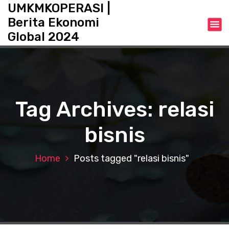
S
UMKMKOPERASI |
k
Berita Ekonomi
i
Global 2024
p
t
o
c
o
n
Tag Archives: relasi
t
e
bisnis
n
t
Home
Posts tagged "relasi bisnis"