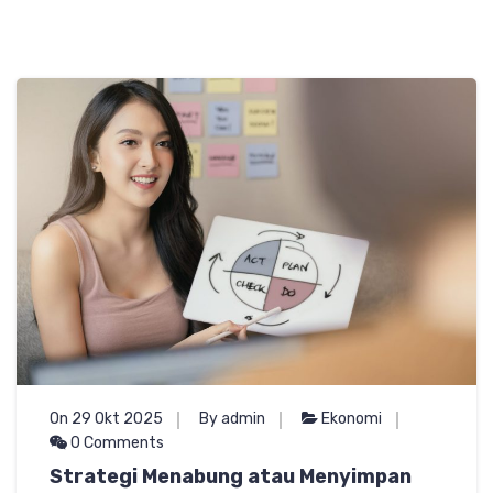
On 29 Okt 2025
By admin
Ekonomi
0 Comments
Strategi Menabung atau Menyimpan