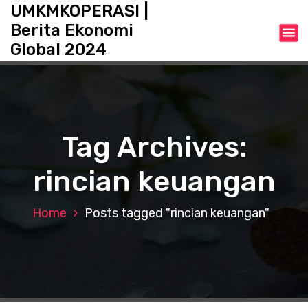
S
UMKMKOPERASI |
k
Berita Ekonomi
i
Global 2024
p
t
o
c
o
n
Tag Archives:
t
e
rincian keuangan
n
t
Home
Posts tagged "rincian keuangan"