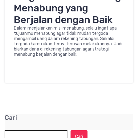
Menabung yang
Berjalan dengan Baik
Dalam menjalankan misi menabung, selalu ingat apa
tujuanmu menabung agar tidak mudah tergoda
mengambil uang dalam rekening tabungan. Sekaloi
tergoda kamu akan terus-terusan melakukannya. Jadi
biarkan dana di rekening tabungan agar strategi
menabung berjalan dengan baik.
Cari
Cari