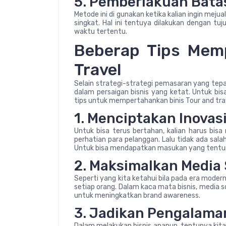
5. Pemberlakuan Bata
Metode ini di gunakan ketika kalian ingin mej
singkat. Hal ini tentuya dilakukan dengan t
waktu tertentu.
Beberap Tips Memp
Travel
Selain strategi-strategi pemasaran yang tepa
dalam persaigan bisnis yang ketat. Untuk bi
tips untuk mempertahankan binis Tour and trav
1. Menciptakan Inovas
Untuk bisa terus bertahan, kalian harus bis
perhatian para pelanggan. Lalu tidak ada sal
Untuk bisa mendapatkan masukan yang tentun
2. Maksimalkan Media 
Seperti yang kita ketahui bila pada era moder
setiap orang. Dalam kaca mata bisnis, media 
untuk meningkatkan brand awareness.
3. Jadikan Pengalama
Dalam melakukan bisnis apapun, tentunya kit