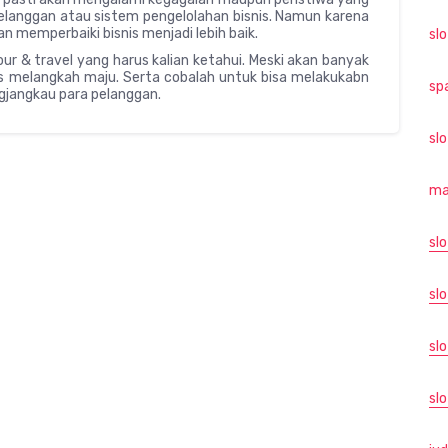
elanggan atau sistem pengelolahan bisnis. Namun karena
an memperbaiki bisnis menjadi lebih baik.
sl
tour & travel yang harus kalian ketahui. Meski akan banyak
rus melangkah maju. Serta cobalah untuk bisa melakukabn
sp
ngjangkau para pelanggan.
sl
ma
sl
slo
sl
slo