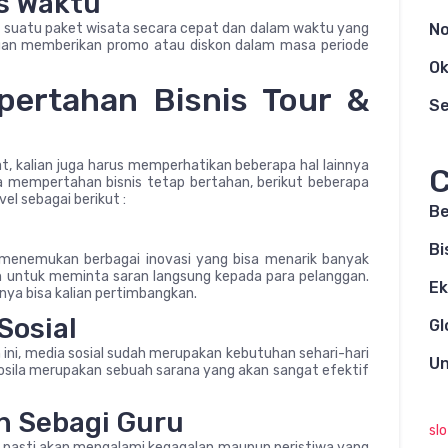
s Waktu
ual suatu paket wisata secara cepat dan dalam waktu yang
N
ujuan memberikan promo atau diskon dalam masa periode
Ok
ertahan Bisnis Tour &
S
t, kalian juga harus memperhatikan beberapa hal lainnya
C
sa mempertahan bisnis tetap bertahan, berikut beberapa
el sebagai berikut :
Be
i
Bi
a menemukan berbagai inovasi yang bisa menarik banyak
ah untuk meminta saran langsung kepada para pelanggan.
E
ya bisa kalian pertimbangkan.
Sosial
Gl
n ini, media sosial sudah merupakan kebutuhan sehari-hari
Un
sosila merupakan sebuah sarana yang akan sangat efektif
n Sebagi Guru
sl
a pasti akan mengalami kegagalan maupun peristiwa yang