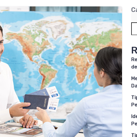
C
R
Re
de
Me
Da
Ti
P
Id
Pe
Ti