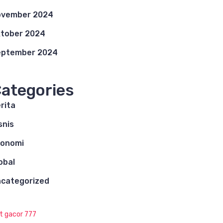
ovember 2024
tober 2024
eptember 2024
ategories
rita
snis
konomi
obal
categorized
ot gacor 777