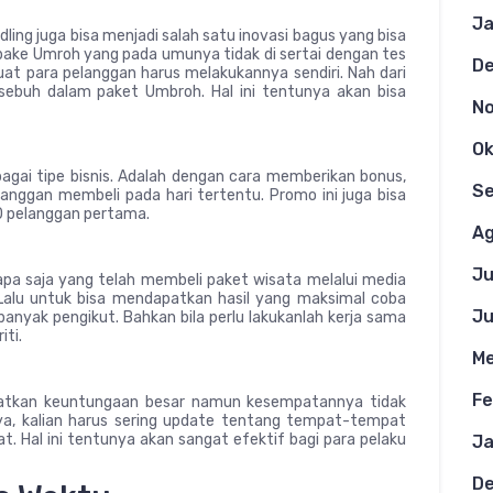
Ja
ing juga bisa menjadi salah satu inovasi bagus yang bisa
pake Umroh yang pada umunya tidak di sertai dengan tes
D
t para pelanggan harus melakukannya sendiri. Nah dari
rsebuh dalam paket Umbroh. Hal ini tentunya akan bisa
N
Ok
agai tipe bisnis. Adalah dengan cara memberikan bonus,
S
anggan membeli pada hari tertentu. Promo ini juga bisa
0 pelanggan pertama.
Ag
Ju
apa saja yang telah membeli paket wisata melalui media
. Lalu untuk bisa mendapatkan hasil yang maksimal coba
Ju
nyak pengikut. Bahkan bila perlu lakukanlah kerja sama
iti.
Me
Fe
apatkan keuntungaan besar namun kesempatannya tidak
ya, kalian harus sering update tentang tempat-tempat
t. Hal ini tentunya akan sangat efektif bagi para pelaku
Ja
D