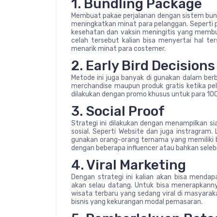
1. Bundling Package
Membuat pakae perjalanan dengan sistem bundl
meningkatkan minat para pelanggan. Seperti 
kesehatan dan vaksin meningitis yang membua
celah tersebut kalian bisa menyertai hal te
menarik minat para costemer.
2. Early Bird Decisions
Metode ini juga banyak di gunakan dalam berb
merchandise maupun produk gratis ketika pel
dilakukan dengan promo khusus untuk para 10
3. Social Proof
Strategi ini dilakukan dengan menampilkan si
sosial. Seperti Website dan juga instragram
gunakan orang-orang ternama yang memiliki ba
dengan beberapa influencer atau bahkan selebr
4. Viral Marketing
Dengan strategi ini kalian akan bisa mend
akan selau datang. Untuk bisa menerapkann
wisata terbaru yang sedang viral di masyaraka
bisnis yang kekurangan modal pemasaran.