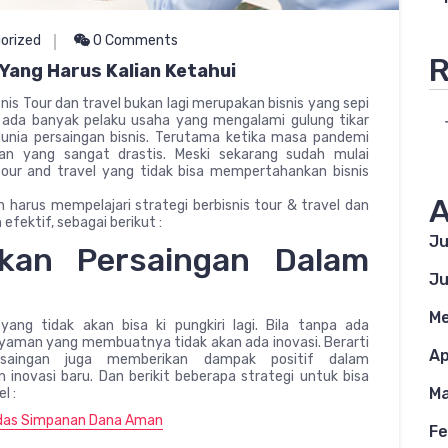
orized
0 Comments
R
 Yang Harus Kalian Ketahui
snis Tour dan travel bukan lagi merupakan bisnis yang sepi
h ada banyak pelaku usaha yang mengalami gulung tikar
nia persaingan bisnis. Terutama ketika masa pandemi
n yang sangat drastis. Meski sekarang sudah mulai
ur and travel yang tidak bisa mempertahankan bisnis
A
an harus mempelajari strategi berbisnis tour & travel dan
fektif, sebagai berikut :
Ju
kan Persaingan Dalam
Ju
Me
ang tidak akan bisa ki pungkiri lagi. Bila tanpa ada
nyaman yang membuatnya tidak akan ada inovasi. Berarti
Ap
rsaingan juga memberikan dampak positif dalam
novasi baru. Dan berikit beberapa strategi untuk bisa
Ma
l :
erdas Simpanan Dana Aman
Fe