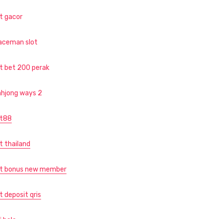
ot gacor
aceman slot
ot bet 200 perak
hjong ways 2
ot88
t thailand
ot bonus new member
t deposit qris