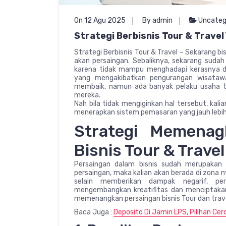
On 12 Agu 2025
By admin
Uncateg
Strategi Berbisnis Tour & Travel
Strategi Berbisnis Tour & Travel – Sekarang bi
akan persaingan. Sebaliknya, sekarang suda
karena tidak mampu menghadapi kerasnya du
yang mengakibatkan pengurangan wisatawa
membaik, namun ada banyak pelaku usaha to
mereka.
Nah bila tidak mengiginkan hal tersebut, kali
menerapkan sistem pemasaran yang jauh lebih e
Strategi Memenag
Bisnis Tour & Travel
Persaingan dalam bisnis sudah merupakan y
persaingan, maka kalian akan berada di zona 
selain memberikan dampak negarif, pe
mengembangkan kreatifitas dan menciptakan i
memenangkan persaingan bisnis Tour dan trave
Baca Juga :
Deposito Di Jamin LPS, Pilihan C