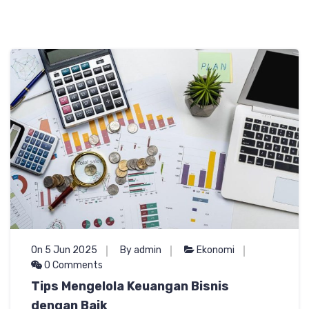
On 5 Jun 2025
By admin
Ekonomi
0 Comments
Tips Mengelola Keuangan Bisnis
dengan Baik