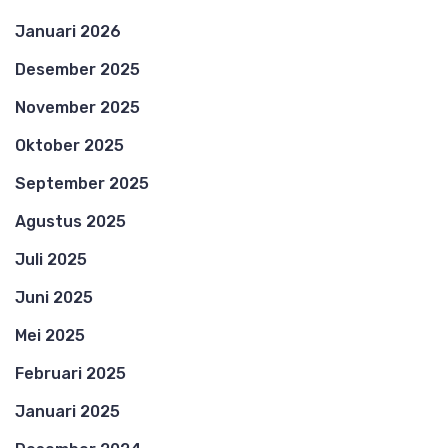
Januari 2026
Desember 2025
November 2025
Oktober 2025
September 2025
Agustus 2025
Juli 2025
Juni 2025
Mei 2025
Februari 2025
Januari 2025