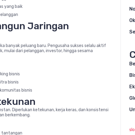
as yang baik
N
pelanggan
Ok
ngun Jaringan
S
uka banyak peluang baru. Pengusaha sukses selalu aktif
, mulai dari pelanggan, investor, hingga sesama
C
Be
king bisnis
Bi
tra bisnis
E
komunitas bisnis
Gl
etekunan
Un
stan. Diperlukan ketekunan, kerja keras, dan konsistensi
dan berkembang.
sl
i tantangan