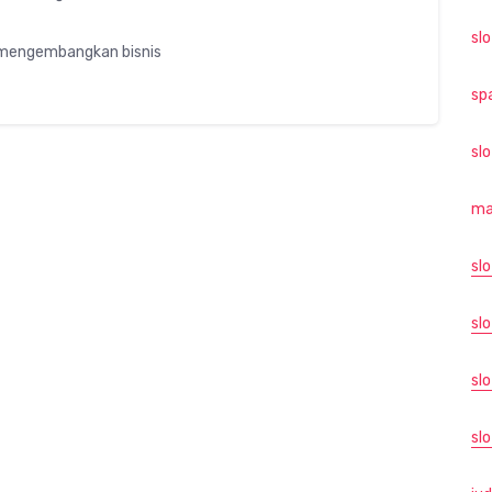
sl
n mengembangkan bisnis
sp
sl
ma
sl
slo
sl
slo