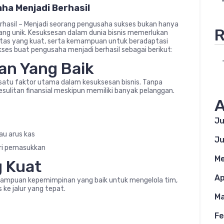
aha Menjadi Berhasil
erhasil – Menjadi seorang pengusaha sukses bukan hanya
R
yang unik. Kesuksesan dalam dunia bisnis memerlukan
litas yang kuat, serta kemampuan untuk beradaptasi
ses buat pengusaha menjadi berhasil sebagai berikut:
n Yang Baik
 satu faktor utama dalam kesuksesan bisnis. Tanpa
esulitan finansial meskipun memiliki banyak pelanggan.
A
Ju
u arus kas
Ju
ari pemasukkan
Me
 Kuat
Ap
mampuan kepemimpinan yang baik untuk mengelola tim,
ke jalur yang tepat.
Ma
Fe