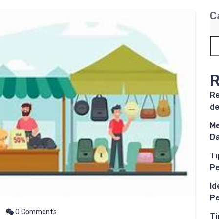
C
R
Re
de
Me
Da
Ti
P
Id
Pe
0 Comments
Ti