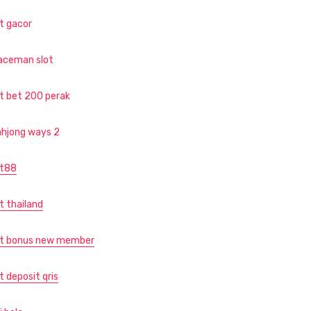
ot gacor
aceman slot
ot bet 200 perak
hjong ways 2
ot88
t thailand
ot bonus new member
t deposit qris