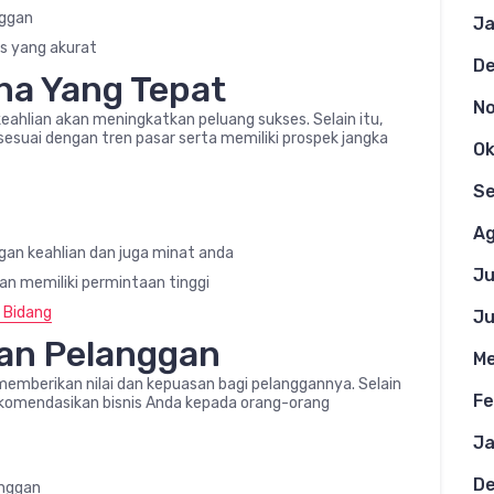
nggan
Ja
is yang akurat
D
ha Yang Tepat
N
keahlian akan meningkatkan peluang sukses. Selain itu,
esuai dengan tren pasar serta memiliki prospek jangka
Ok
S
Ag
engan keahlian dan juga minat anda
Ju
an memiliki permintaan tinggi
i Bidang
Ju
an Pelanggan
Me
memberikan nilai dan kepuasan bagi pelanggannya. Selain
Fe
komendasikan bisnis Anda kepada orang-orang
Ja
D
anggan