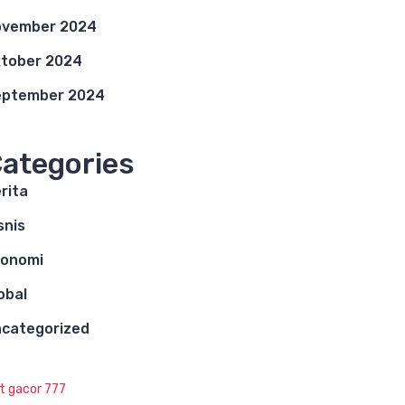
ovember 2024
tober 2024
eptember 2024
ategories
rita
snis
konomi
obal
categorized
ot gacor 777