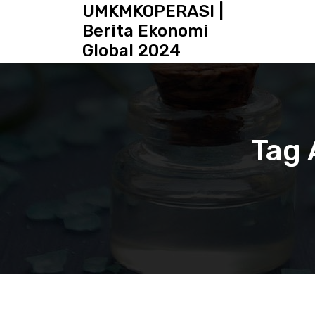
S
UMKMKOPERASI |
k
Berita Ekonomi
i
Global 2024
p
t
o
c
o
n
Tag 
t
e
n
t