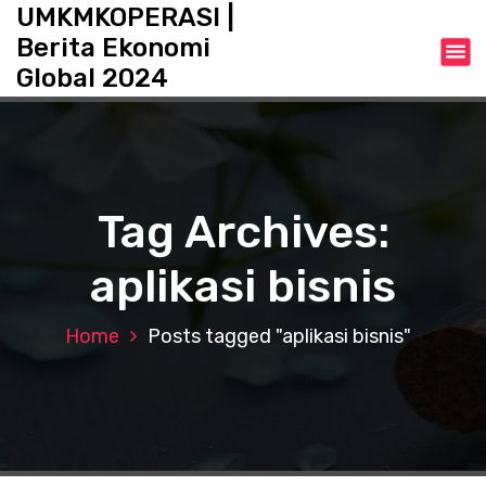
S
UMKMKOPERASI |
k
Berita Ekonomi
i
Global 2024
p
t
o
c
o
n
Tag Archives:
t
e
aplikasi bisnis
n
t
Home
Posts tagged "aplikasi bisnis"