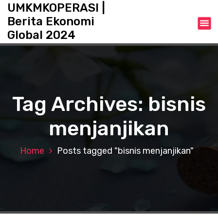
S
UMKMKOPERASI |
k
Berita Ekonomi
i
Global 2024
p
t
o
c
o
n
Tag Archives: bisnis
t
e
menjanjikan
n
t
Home
Posts tagged "bisnis menjanjikan"