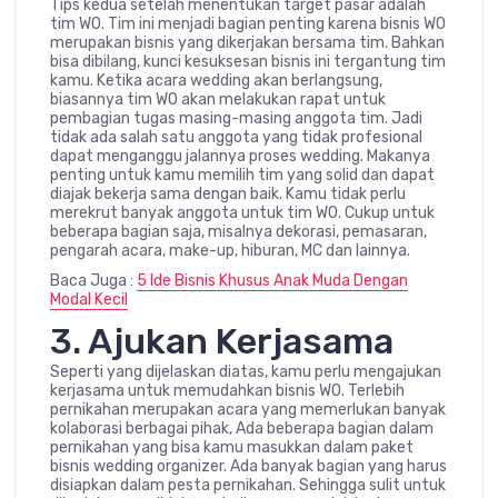
Tips kedua setelah menentukan target pasar adalah
tim WO. Tim ini menjadi bagian penting karena bisnis WO
merupakan bisnis yang dikerjakan bersama tim. Bahkan
bisa dibilang, kunci kesuksesan bisnis ini tergantung tim
kamu. Ketika acara wedding akan berlangsung,
biasannya tim WO akan melakukan rapat untuk
pembagian tugas masing-masing anggota tim. Jadi
tidak ada salah satu anggota yang tidak profesional
dapat menganggu jalannya proses wedding. Makanya
penting untuk kamu memilih tim yang solid dan dapat
diajak bekerja sama dengan baik. Kamu tidak perlu
merekrut banyak anggota untuk tim WO. Cukup untuk
beberapa bagian saja, misalnya dekorasi, pemasaran,
pengarah acara, make-up, hiburan, MC dan lainnya.
Baca Juga :
5 Ide Bisnis Khusus Anak Muda Dengan
Modal Kecil
3. Ajukan Kerjasama
Seperti yang dijelaskan diatas, kamu perlu mengajukan
kerjasama untuk memudahkan bisnis WO. Terlebih
pernikahan merupakan acara yang memerlukan banyak
kolaborasi berbagai pihak, Ada beberapa bagian dalam
pernikahan yang bisa kamu masukkan dalam paket
bisnis wedding organizer. Ada banyak bagian yang harus
disiapkan dalam pesta pernikahan. Sehingga sulit untuk