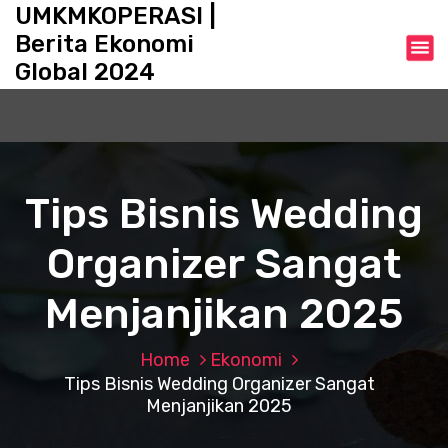
S
UMKMKOPERASI |
k
Berita Ekonomi
i
Global 2024
p
t
o
c
o
n
Tips Bisnis Wedding
t
e
Organizer Sangat
n
t
Menjanjikan 2025
Home
Ekonomi
Tips Bisnis Wedding Organizer Sangat
Menjanjikan 2025