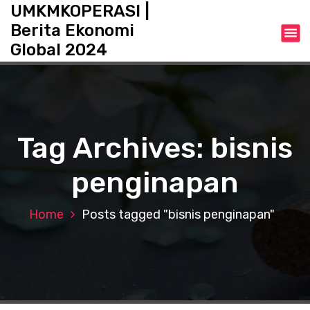
S
UMKMKOPERASI |
k
Berita Ekonomi
i
Global 2024
p
t
o
c
o
n
Tag Archives: bisnis
t
e
penginapan
n
t
Home
Posts tagged "bisnis penginapan"