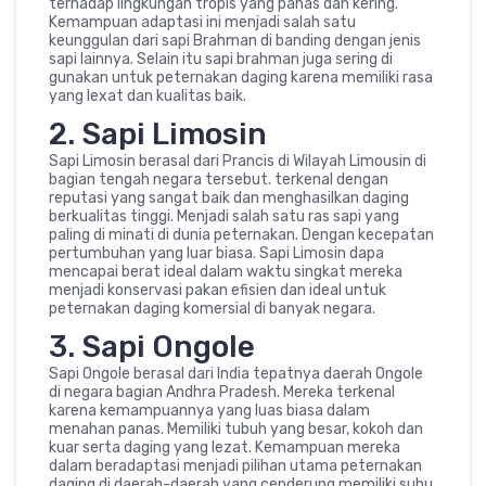
terhadap lingkungan tropis yang panas dan kering.
Kemampuan adaptasi ini menjadi salah satu
keunggulan dari sapi Brahman di banding dengan jenis
sapi lainnya. Selain itu sapi brahman juga sering di
gunakan untuk peternakan daging karena memiliki rasa
yang lexat dan kualitas baik.
2. Sapi Limosin
Sapi Limosin berasal dari Prancis di Wilayah Limousin di
bagian tengah negara tersebut. terkenal dengan
reputasi yang sangat baik dan menghasilkan daging
berkualitas tinggi. Menjadi salah satu ras sapi yang
paling di minati di dunia peternakan. Dengan kecepatan
pertumbuhan yang luar biasa. Sapi Limosin dapa
mencapai berat ideal dalam waktu singkat mereka
menjadi konservasi pakan efisien dan ideal untuk
peternakan daging komersial di banyak negara.
3. Sapi Ongole
Sapi Ongole berasal dari India tepatnya daerah Ongole
di negara bagian Andhra Pradesh. Mereka terkenal
karena kemampuannya yang luas biasa dalam
menahan panas. Memiliki tubuh yang besar, kokoh dan
kuar serta daging yang lezat. Kemampuan mereka
dalam beradaptasi menjadi pilihan utama peternakan
daging di daerah-daerah yang cenderung memiliki suhu