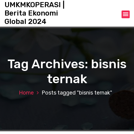
S
UMKMKOPERASI |
k
Berita Ekonomi
i
Global 2024
p
t
o
c
o
n
Tag Archives: bisnis
t
e
ternak
n
t
Home
Posts tagged "bisnis ternak"