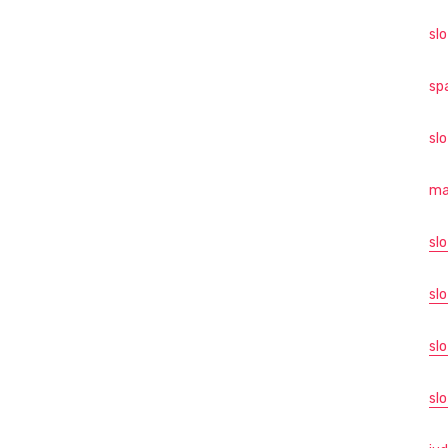
sl
sp
sl
ma
sl
slo
sl
slo