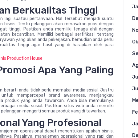
Ja
n Berkualitas Tinggi
D
an lagi suatau pertanyaan. Hal tersebut menjadi suatu
un bisnis. Tentu pelanggan akan merasakan puas dengan
ngat tinggi. Pastikan anda memiliki tenaga ahli dengan
N
an kecantikan. Memiliki berbagai sertifikasi tentang
aryawan yang akan anda pekerjakan. Kemudian anda perlu
Ok
ualitas tinggi agar hasil yang di harapkan oleh para
S
snis Production House
Ag
 Promosi Apa Yang Paling
Ju
Ju
an berarti anda tidak perlu memakai media sosial. Justru
g untuk mempercepat brand awareness, menjangkau
Me
da produk yang anda tawarkan. Anda bisa memulainya
rbagai media sosial. Pastikan situs web anda memiliki
r pelanggan mengerti semua produk yang di tawarkan.
Fe
nal Yang Profesional
Ja
anajemen operasional dapat menentukan apakah bisnis,
D
iknya. Pasalnya, manajemen operasional yang rapi dan