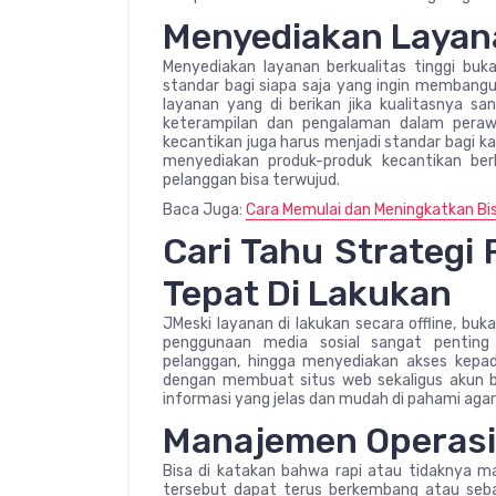
Menyediakan Layana
Menyediakan layanan berkualitas tinggi buk
standar bagi siapa saja yang ingin membang
layanan yang di berikan jika kualitasnya sa
keterampilan dan pengalaman dalam perawat
kecantikan juga harus menjadi standar bagi k
menyediakan produk-produk kecantikan berk
pelanggan bisa terwujud.
Baca Juga:
Cara Memulai dan Meningkatkan Bi
Cari Tahu Strategi
Tepat Di Lakukan
JMeski layanan di lakukan secara offline, buk
penggunaan media sosial sangat pentin
pelanggan, hingga menyediakan akses kepa
dengan membuat situs web sekaligus akun be
informasi yang jelas dan mudah di pahami aga
Manajemen Operasio
Bisa di katakan bahwa rapi atau tidaknya m
tersebut dapat terus berkembang atau seba