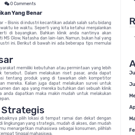
0 Comments
tikan Yang Benar
R
r – Bisnis di industri kecantikan adalah salah satu bidang
 waktu ke waktu. Seperti yang kita ketahui menjalankan
perti di bayangkan. Bahkan klinik anda nantinya akan
 MS Glow, Natasha dan lain-lain. Namun, bukan hal yang
stri ini. Berikut di bawah ini ada beberapa tips memulai
sar
A
yarakat memiliki kebutuhan atau permintaan yang lebih
Ju
k tersebut. Dalam melakukan riset pasar, anda dapat
i tentang produk yang di tawarkan oleh kompetitor
n mereka. Kalian juga dapat melakukan survei untuk
Ju
umen dan apa yang mereka butuhkan dari sebuah klinik
bisa anda dapatkan maka makin mudah untuk melakukan
Me
epan.
Strategis
Ap
, sebaiknya pilih lokasi di tempat ramai dan dekat dengan
Ma
di lingkungan yang strategis, mudah di akses, dan mudah
 kamu menargetkan mahasiswa sebagai konsumen, pilihlah
Fe
n tempat tinggal mahasiswa.