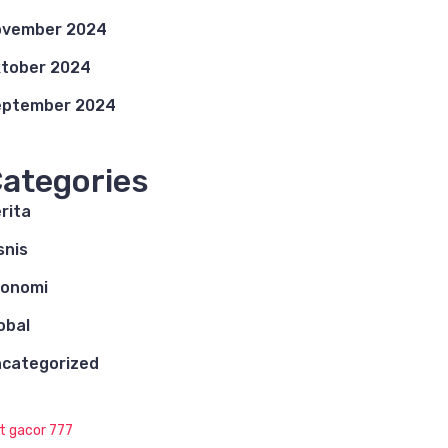
ovember 2024
tober 2024
eptember 2024
ategories
rita
snis
konomi
obal
categorized
ot gacor 777