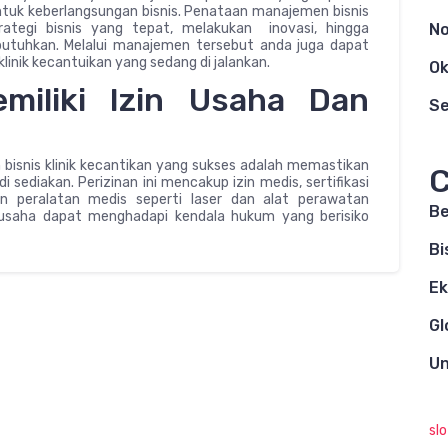
ntuk keberlangsungan bisnis. Penataan manajemen bisnis
tegi bisnis yang tepat, melakukan inovasi, hingga
N
butuhkan. Melalui manajemen tersebut anda juga dapat
linik kecantuikan yang sedang di jalankan.
Ok
emiliki Izin Usaha Dan
S
bisnis klinik kecantikan yang sukses adalah memastikan
C
i sediakan. Perizinan ini mencakup izin medis, sertifikasi
aan peralatan medis seperti laser dan alat perawatan
Be
, usaha dapat menghadapi kendala hukum yang berisiko
Bi
E
Gl
Un
sl