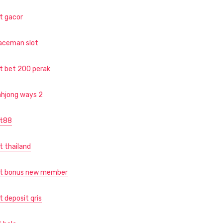
ot gacor
aceman slot
ot bet 200 perak
hjong ways 2
ot88
t thailand
ot bonus new member
t deposit qris