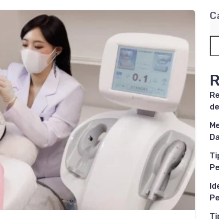
C
R
Re
de
Me
Da
Ti
P
Id
Pe
Ti