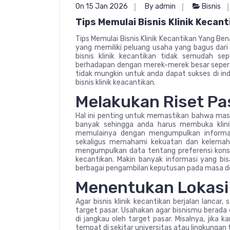
On 15 Jan 2026
By admin
Bisnis
Tips Memulai Bisnis Klinik Kecan
Tips Memulai Bisnis Klinik Kecantikan Yang Bena
yang memiliki peluang usaha yang bagus dari
bisnis klinik kecantikan tidak semudah se
berhadapan dengan merek-merek besar seperti
tidak mungkin untuk anda dapat sukses di indu
bisnis klinik keacantikan.
Melakukan Riset Pa
Hal ini penting untuk memastikan bahwa mas
banyak sehingga anda harus membuka klini
memulainya dengan mengumpulkan informas
sekaligus memahami kekuatan dan kelemaha
mengumpulkan data tentang preferensi kons
kecantikan. Makin banyak informasi yang 
berbagai pengambilan keputusan pada masa d
Menentukan Lokasi 
Agar bisnis klinik kecantikan berjalan lancar
target pasar. Usahakan agar bisnismu berada 
di jangkau oleh target pasar. Misalnya, jika
tempat di sekitar universitas atau lingkunga