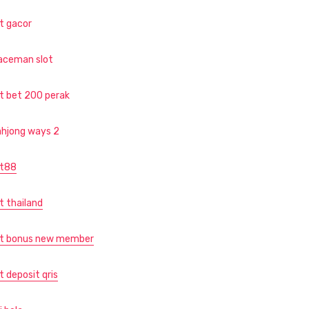
ot gacor
aceman slot
ot bet 200 perak
hjong ways 2
ot88
t thailand
ot bonus new member
t deposit qris