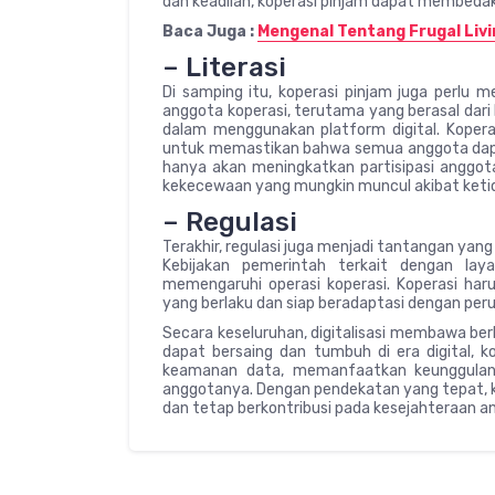
dan keadilan, koperasi pinjam dapat membedaka
Baca Juga :
Mengenal Tentang Frugal Livi
– Literasi
Di samping itu, koperasi pinjam juga perlu m
anggota koperasi, terutama yang berasal dari
dalam menggunakan platform digital. Kopera
untuk memastikan bahwa semua anggota dapat
hanya akan meningkatkan partisipasi anggot
kekecewaan yang mungkin muncul akibat keti
– Regulasi
Terakhir, regulasi juga menjadi tantangan yang 
Kebijakan pemerintah terkait dengan lay
memengaruhi operasi koperasi. Koperasi ha
yang berlaku dan siap beradaptasi dengan per
Secara keseluruhan, digitalisasi membawa ber
dapat bersaing dan tumbuh di era digital, 
keamanan data, memanfaatkan keunggulan lo
anggotanya. Dengan pendekatan yang tepat, ko
dan tetap berkontribusi pada kesejahteraan a