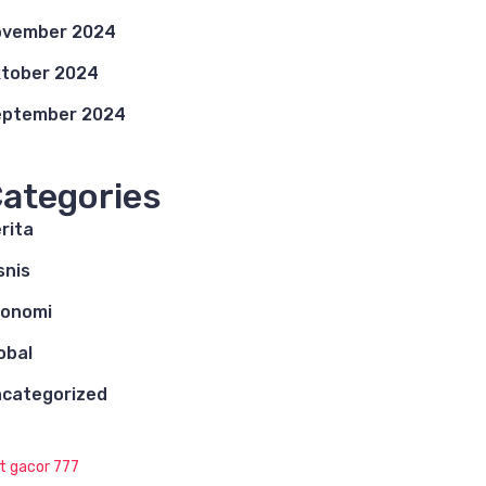
ovember 2024
tober 2024
eptember 2024
ategories
rita
snis
konomi
obal
categorized
ot gacor 777