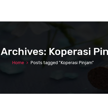
 Archives: Koperasi Pi
Home
Posts tagged "Koperasi Pinjam"