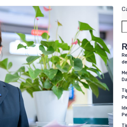
C
R
Re
de
Me
Da
Ti
P
Id
Pe
Ti