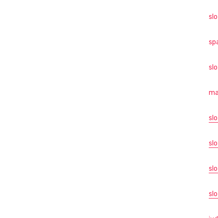
sl
sp
sl
ma
sl
slo
sl
slo