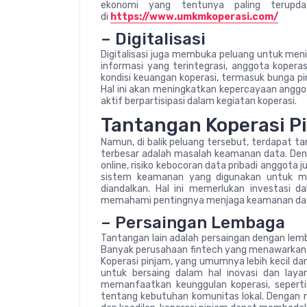
ekonomi yang tentunya paling terupd
di
https://www.umkmkoperasi.com/
– Digitalisasi
Digitalisasi juga membuka peluang untuk meni
informasi yang terintegrasi, anggota kope
kondisi keuangan koperasi, termasuk bunga pi
Hal ini akan meningkatkan kepercayaan anggo
aktif berpartisipasi dalam kegiatan koperasi.
Tantangan Koperasi P
Namun, di balik peluang tersebut, terdapat t
terbesar adalah masalah keamanan data. Den
online, risiko kebocoran data pribadi anggot
sistem keamanan yang digunakan untuk me
diandalkan. Hal ini memerlukan investasi d
memahami pentingnya menjaga keamanan da
– Persaingan Lembaga
Tantangan lain adalah persaingan dengan lemb
Banyak perusahaan fintech yang menawarkan 
Koperasi pinjam, yang umumnya lebih kecil d
untuk bersaing dalam hal inovasi dan laya
memanfaatkan keunggulan koperasi, seper
tentang kebutuhan komunitas lokal. Dengan me