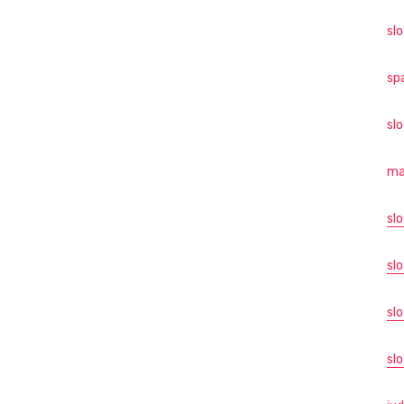
sl
sp
sl
ma
sl
slo
sl
slo