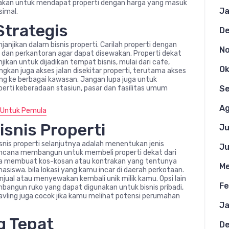
sahakan untuk mendapat properti dengan harga yang masuk
Ja
imal.
Strategis
D
janjikan dalam bisnis properti. Carilah properti dengan
N
tas dan perkantoran agar dapat disewakan. Properti dekat
ikan untuk dijadikan tempat bisnis, mulai dari cafe,
Ok
ngkan juga akses jalan disekitar properti, terutama akses
ng ke berbagai kawasan. Jangan lupa juga untuk
eperti keberadaan stasiun, pasar dan fasilitas umum
S
Ag
 Untuk Pemula
isnis Properti
Ju
nis properti selanjutnya adalah menentukan jenis
Ju
rencana membangun untuk membeli properti dekat dari
bisa membuat kos-kosan atau kontrakan yang tentunya
Me
iswa. bila lokasi yang kamu incar di daerah perkotaan.
ual atau menyewakan kembali unik milik kamu. Opsi lain
Fe
mbangun ruko yang dapat digunakan untuk bisnis pribadi,
 kavling juga cocok jika kamu melihat potensi perumahan
Ja
ng Tepat
D