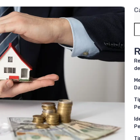
C
R
Re
de
Me
Da
Ti
P
Id
Pe
Ti