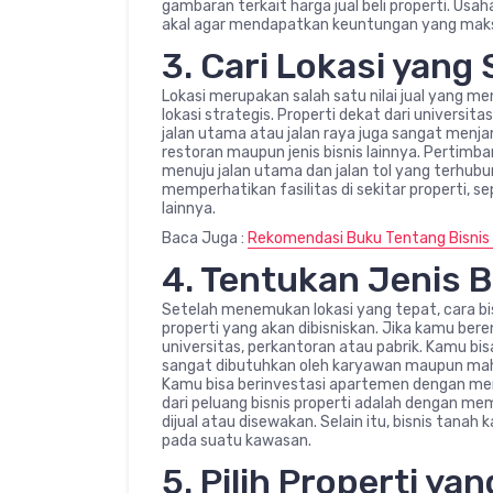
gambaran terkait harga jual beli properti. U
akal agar mendapatkan keuntungan yang maks
3. Cari Lokasi yang 
Lokasi merupakan salah satu nilai jual yang men
lokasi strategis. Properti dekat dari universi
jalan utama atau jalan raya juga sangat menjanj
restoran maupun jenis bisnis lainnya. Pertimba
menuju jalan utama dan jalan tol yang terhubu
memperhatikan fasilitas di sekitar properti, s
lainnya.
Baca Juga :
Rekomendasi Buku Tentang Bisnis
4. Tentukan Jenis B
Setelah menemukan lokasi yang tepat, cara bis
properti yang akan dibisniskan. Jika kamu be
universitas, perkantoran atau pabrik. Kamu 
sangat dibutuhkan oleh karyawan maupun mahas
Kamu bisa berinvestasi apartemen dengan menj
dari peluang bisnis properti adalah dengan me
dijual atau disewakan. Selain itu, bisnis tanah
pada suatu kawasan.
5. Pilih Properti ya