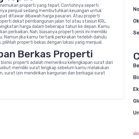
menemukan properti yang tepat. Contohnya seperti
N
asanya penjual sedang membutuhkan keuangan untuk
apat ditawar dibawah harga pasaran. Atau properti
Ok
operti dekat pembangunan jalan tol atau stasiun KRL.
eningkatan harga dalam beberapa tahun ke depan. Kamu
n perbaikan. Nah, biasanya properti jenis ini memiliki
S
. Namun jika kamu tertarik perkirakan terlebih dahulu
, pilihlah properti bekas dengan lokasi yang menjual.
pan Berkas Properti
C
i bisnis properti adalah memeriksa kelengkapan surat dari
Be
tersebut memiliki surat lengkap sebelum kamu melakukan
an, surat izin mendirikan bangunan dan berbagai surat
Bi
E
Gl
Un
sl