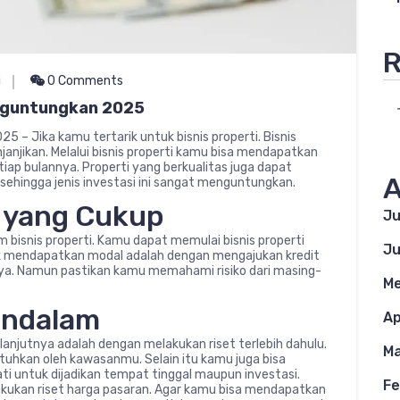
R
i
0 Comments
enguntungkan 2025
5 – Jika kamu tertarik untuk bisnis properti. Bisnis
janjikan. Melalui bisnis properti kamu bisa mendapatkan
ap bulannya. Properti yang berkualitas juga dapat
A
sehingga jenis investasi ini sangat menguntungkan.
l yang Cukup
Ju
bisnis properti. Kamu dapat memulai bisnis properti
Ju
tuk mendapatkan modal adalah dengan mengajukan kredit
ya. Namun pastikan kamu memahami risiko dari masing-
Me
endalam
Ap
lanjutnya adalah dengan melakukan riset terlebih dahulu.
Ma
utuhkan oleh kawasanmu. Selain itu kamu juga bisa
ati untuk dijadikan tempat tinggal maupun investasi.
Fe
lakukan riset harga pasaran. Agar kamu bisa mendapatkan