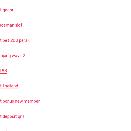
ot gacor
aceman slot
ot bet 200 perak
hjong ways 2
ot88
t thailand
ot bonus new member
t deposit qris