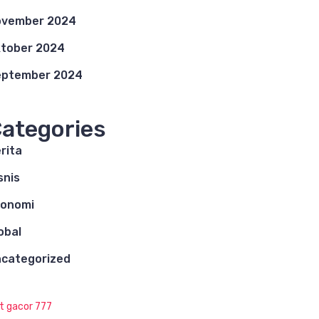
ovember 2024
tober 2024
eptember 2024
ategories
rita
snis
konomi
obal
categorized
ot gacor 777