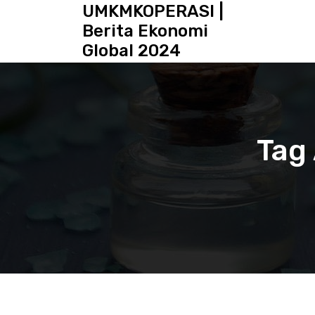
S
UMKMKOPERASI |
k
Berita Ekonomi
i
Global 2024
p
t
o
c
o
n
Tag 
t
e
n
t