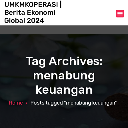
S
UMKMKOPERASI |
k
Berita Ekonomi
i
Global 2024
p
t
o
c
o
n
Tag Archives:
t
e
menabung
n
t
keuangan
Home
Posts tagged "menabung keuangan"