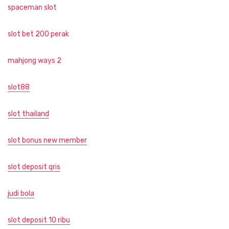
spaceman slot
slot bet 200 perak
mahjong ways 2
slot88
slot thailand
slot bonus new member
slot deposit qris
judi bola
slot deposit 10 ribu