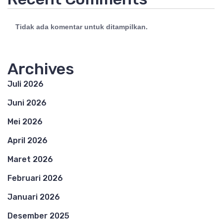
Tidak ada komentar untuk ditampilkan.
Archives
Juli 2026
Juni 2026
Mei 2026
April 2026
Maret 2026
Februari 2026
Januari 2026
Desember 2025