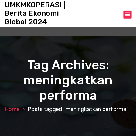
S
UMKMKOPERASI |
k
Berita Ekonomi
i
Global 2024
p
t
o
c
o
n
Tag Archives:
t
e
meningkatkan
n
t
performa
Home
Posts tagged "meningkatkan performa"