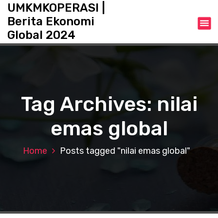
S
UMKMKOPERASI |
k
Berita Ekonomi
i
Global 2024
p
t
o
c
o
n
Tag Archives: nilai
t
e
emas global
n
t
Home
Posts tagged "nilai emas global"