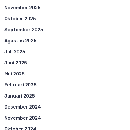
November 2025
Oktober 2025
September 2025
Agustus 2025
Juli 2025
Juni 2025
Mei 2025
Februari 2025
Januari 2025
Desember 2024
November 2024
Oktober 2024