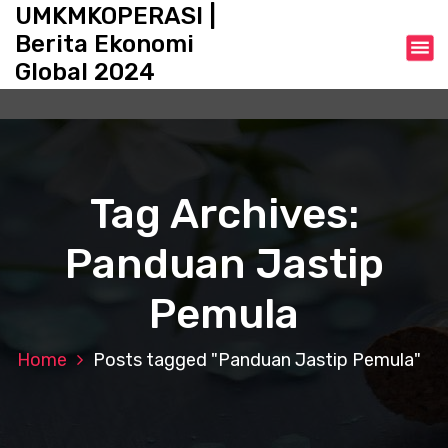
S
UMKMKOPERASI |
k
Berita Ekonomi
i
Global 2024
p
t
o
c
o
n
Tag Archives:
t
e
Panduan Jastip
n
t
Pemula
Home
Posts tagged "Panduan Jastip Pemula"