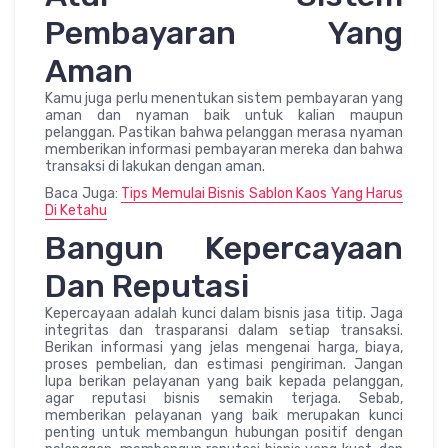
Pembayaran Yang
Aman
Kamu juga perlu menentukan sistem pembayaran yang
aman dan nyaman baik untuk kalian maupun
pelanggan. Pastikan bahwa pelanggan merasa nyaman
memberikan informasi pembayaran mereka dan bahwa
transaksi di lakukan dengan aman.
Baca Juga:
Tips Memulai Bisnis Sablon Kaos Yang Harus
Di Ketahu
Bangun Kepercayaan
Dan Reputasi
Kepercayaan adalah kunci dalam bisnis jasa titip. Jaga
integritas dan trasparansi dalam setiap transaksi.
Berikan informasi yang jelas mengenai harga, biaya,
proses pembelian, dan estimasi pengiriman. Jangan
lupa berikan pelayanan yang baik kepada pelanggan,
agar reputasi bisnis semakin terjaga. Sebab,
memberikan pelayanan yang baik merupakan kunci
penting untuk membangun hubungan positif dengan