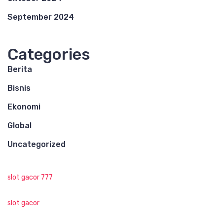
September 2024
Categories
Berita
Bisnis
Ekonomi
Global
Uncategorized
slot gacor 777
slot gacor