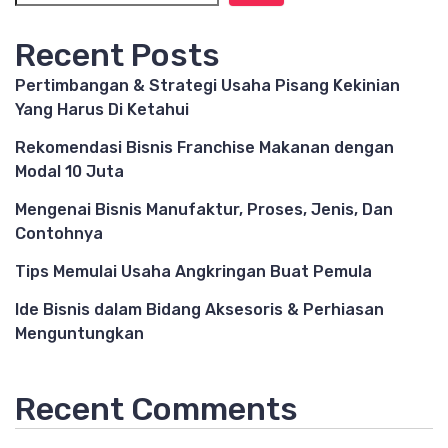
Recent Posts
Pertimbangan & Strategi Usaha Pisang Kekinian
Yang Harus Di Ketahui
Rekomendasi Bisnis Franchise Makanan dengan
Modal 10 Juta
Mengenai Bisnis Manufaktur, Proses, Jenis, Dan
Contohnya
Tips Memulai Usaha Angkringan Buat Pemula
Ide Bisnis dalam Bidang Aksesoris & Perhiasan
Menguntungkan
Recent Comments