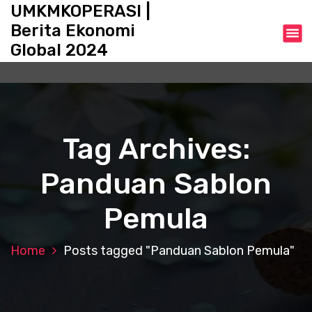
S
UMKMKOPERASI |
k
Berita Ekonomi
i
Global 2024
p
t
o
c
o
n
Tag Archives:
t
e
Panduan Sablon
n
t
Pemula
Home
Posts tagged "Panduan Sablon Pemula"