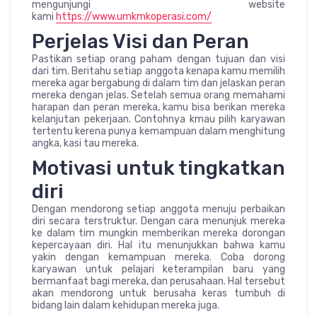
mengunjungi website
kami
https://www.umkmkoperasi.com/
Perjelas Visi dan Peran
Pastikan setiap orang paham dengan tujuan dan visi
dari tim. Beritahu setiap anggota kenapa kamu memilih
mereka agar bergabung di dalam tim dan jelaskan peran
mereka dengan jelas. Setelah semua orang memahami
harapan dan peran mereka, kamu bisa berikan mereka
kelanjutan pekerjaan. Contohnya kmau pilih karyawan
tertentu kerena punya kemampuan dalam menghitung
angka, kasi tau mereka.
Motivasi untuk tingkatkan
diri
Dengan mendorong setiap anggota menuju perbaikan
diri secara terstruktur. Dengan cara menunjuk mereka
ke dalam tim mungkin memberikan mereka dorongan
kepercayaan diri. Hal itu menunjukkan bahwa kamu
yakin dengan kemampuan mereka. Coba dorong
karyawan untuk pelajari keterampilan baru yang
bermanfaat bagi mereka, dan perusahaan. Hal tersebut
akan mendorong untuk berusaha keras tumbuh di
bidang lain dalam kehidupan mereka juga.