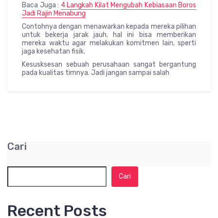
Baca Juga :
4 Langkah Kilat Mengubah Kebiasaan Boros
Jadi Rajin Menabung
Contohnya dengan menawarkan kepada mereka pilihan
untuk bekerja jarak jauh. hal ini bisa memberikan
mereka waktu agar melakukan komitmen lain, sperti
jaga kesehatan fisik.
Kesusksesan sebuah perusahaan sangat bergantung
pada kualitas timnya. Jadi jangan sampai salah
Cari
Cari
Recent Posts