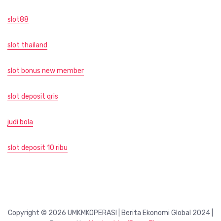
slot88
slot thailand
slot bonus new member
slot deposit qris
judi bola
slot deposit 10 ribu
Copyright © 2026 UMKMKOPERASI | Berita Ekonomi Global 2024 |