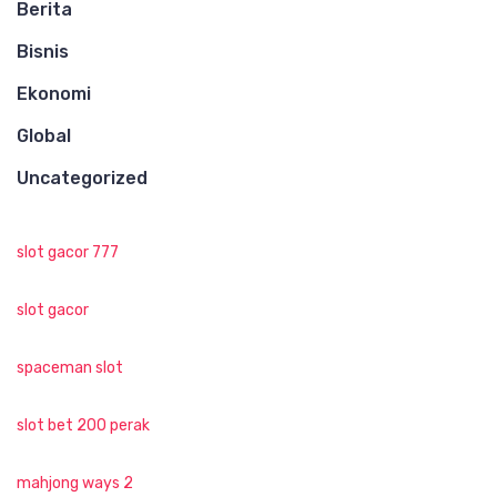
Berita
Bisnis
Ekonomi
Global
Uncategorized
slot gacor 777
slot gacor
spaceman slot
slot bet 200 perak
mahjong ways 2