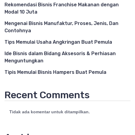
Rekomendasi Bisnis Franchise Makanan dengan
Modal 10 Juta
Mengenai Bisnis Manufaktur, Proses, Jenis, Dan
Contohnya
Tips Memulai Usaha Angkringan Buat Pemula
Ide Bisnis dalam Bidang Aksesoris & Perhiasan
Menguntungkan
Tipis Memulai Bisnis Hampers Buat Pemula
Recent Comments
Tidak ada komentar untuk ditampilkan.