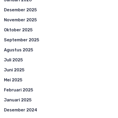
Desember 2025
November 2025
Oktober 2025
September 2025
Agustus 2025
Juli 2025
Juni 2025
Mei 2025
Februari 2025
Januari 2025
Desember 2024