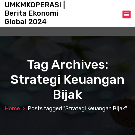
S
UMKMKOPERASI |
k
Berita Ekonomi
i
Global 2024
p
t
o
c
o
n
Tag Archives:
t
e
Strategi Keuangan
n
t
Bijak
Home
Posts tagged "Strategi Keuangan Bijak"