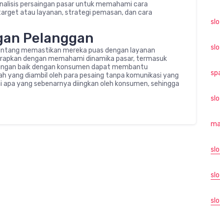
nalisis persaingan pasar untuk memahami cara
arget atau layanan, strategi pemasan, dan cara
sl
gan Pelanggan
sl
tentang memastikan mereka puas dengan layanan
iterapkan dengan memahami dinamika pasar, termasuk
 huungan baik dengan konsumen dapat membantu
sp
ah yang diambil oleh para pesaing tanpa komunikasi yang
i apa yang sebenarnya diingkan oleh konsumen, sehingga
sl
ma
sl
slo
sl