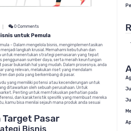
Pe
R
0 Comments
isnis untuk Pemula
emula – Dalam mengelola bisnis, mengimplementasikan
 menjadi langkah krusial. Memahami kebutuhan dan
da untuk menentukan strategi pemasaran yang tepat
tas penggunaan sumber daya, serta meraih keuntungan
t pasar bukanlah hal yang mudah. Dalam prosesnya, anda
A
ar yang relevan, melakukan riset yang mendalam
ren dan pola yang berkembang di pasar.
Ag
vdu yang memiliki potensi atau kecenderungan untuk
ng ditawarkan oleh sebuah perusahaan. Untuk
Ju
arket. Penting untuk memfokuskan perhatian pada
ferensi, dan karakteristik spesifik yang membuat mereka
Ju
tu, kamu bisa menilai sejauh mana produk anda sesuai
Me
 Target Pasar
Ap
ategi Bisnis