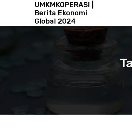
S
UMKMKOPERASI |
k
Berita Ekonomi
i
Global 2024
p
t
o
c
o
n
Ta
t
e
n
t