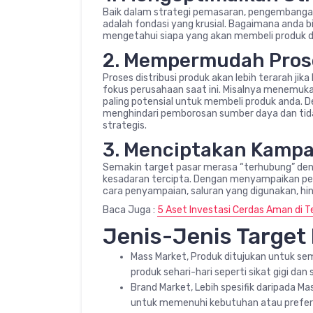
Baik dalam strategi pemasaran, pengembangan
adalah fondasi yang krusial. Bagaimana anda b
mengetahui siapa yang akan membeli produk 
2. Mempermudah Prose
Proses distribusi produk akan lebih terarah j
fokus perusahaan saat ini. Misalnya menemuka
paling potensial untuk membeli produk anda. 
menghindari pemborosan sumber daya dan tidak
strategis.
3. Menciptakan Kampa
Semakin target pasar merasa “terhubung” den
kesadaran tercipta. Dengan menyampaikan pesan
cara penyampaian, saluran yang digunakan, h
Baca Juga :
5 Aset Investasi Cerdas Aman di T
Jenis-Jenis Target
Mass Market, Produk ditujukan untuk s
produk sehari-hari seperti sikat gigi dan 
Brand Market, Lebih spesifik daripada Ma
untuk memenuhi kebutuhan atau prefere