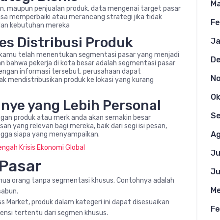
Ma
, maupun penjualan produk, data mengenai target pasar
isa memperbaiki atau merancang strategi jika tidak
Fe
dan kebutuhan mereka
s Distribusi Produk
Ja
ika kamu telah menentukan segmentasi pasar yang menjadi
D
n bahwa pekerja di kota besar adalah segmentasi pasar
Dengan informasi tersebut, perusahaan dapat
N
 mendistribusikan produk ke lokasi yang kurang
Ok
nye yang Lebih Personal
S
gan produk atau merk anda akan semakin besar
 yang relevan bagi mereka, baik dari segi isi pesan,
Ag
ingga siapa yang menyampaikan.
engah Krisis Ekonomi Global
Ju
 Pasar
Ju
emua orang tanpa segmentasi khusus. Contohnya adalah
Me
sabun.
ss Market, produk dalam kategeri ini dapat disesuaikan
Fe
nsi tertentu dari segmen khusus.