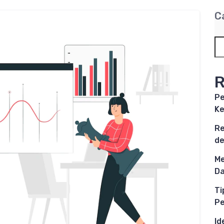
C
R
Pe
Ke
Re
de
Me
Da
Ti
P
Id