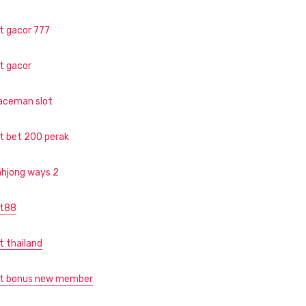
ot gacor 777
ot gacor
aceman slot
ot bet 200 perak
hjong ways 2
ot88
t thailand
ot bonus new member