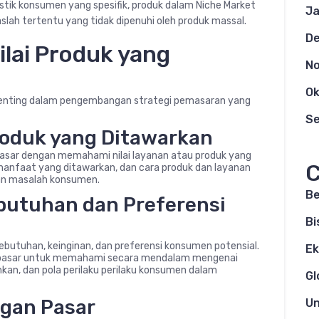
istik konsumen yang spesifik, produk dalam Niche Market
Ja
ah tertentu yang tidak dipenuhi oleh produk massal.
D
lai Produk yang
N
Ok
penting dalam pengembangan strategi pemasaran yang
S
roduk yang Ditawarkan
sar dengan memahami nilai layanan atau produk yang
C
manfaat yang ditawarkan, dan cara produk dan layanan
n masalah konsumen.
Be
ebutuhan dan Preferensi
Bi
ebutuhan, keinginan, dan preferensi konsumen potensial.
E
et pasar untuk memahami secara mendalam mengenai
inkan, dan pola perilaku perilaku konsumen dalam
Gl
ngan Pasar
Un