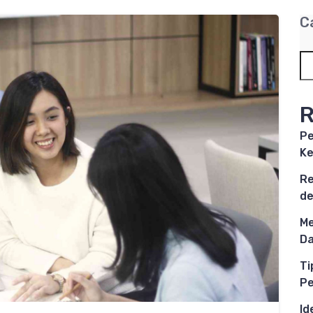
C
R
Pe
Ke
Re
de
Me
Da
Ti
P
Id