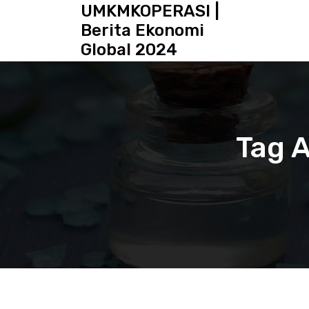
S
UMKMKOPERASI |
k
Berita Ekonomi
i
Global 2024
p
t
o
c
o
n
Tag 
t
e
n
t