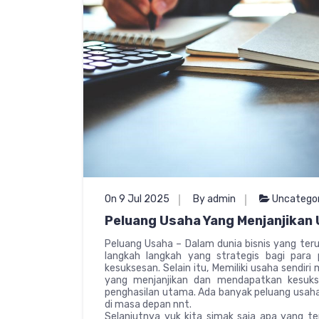
On 9 Jul 2025
By admin
Uncatego
Peluang Usaha Yang Menjanjikan
Peluang Usaha – Dalam dunia bisnis yang ter
langkah langkah yang strategis bagi para
kesuksesan. Selain itu, Memiliki usaha sendir
yang menjanjikan dan mendapatkan kesuks
penghasilan utama. Ada banyak peluang usaha
di masa depan nnt.
Selanjutnya yuk kita simak saja apa yang t