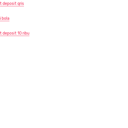
t deposit qris
i bola
t deposit 10 ribu