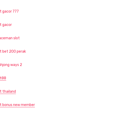
ot gacor 777
ot gacor
aceman slot
ot bet 200 perak
hjong ways 2
ot88
t thailand
ot bonus new member