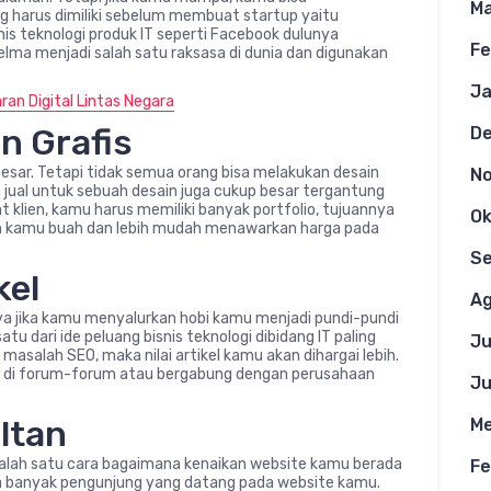
Ma
 harus dimiliki sebelum membuat startup yaitu
is teknologi produk IT seperti Facebook dulunya
Fe
jelma menjadi salah satu raksasa di dunia dan digunakan
Ja
an Digital Lintas Negara
in Grafis
D
besar. Tetapi tidak semua orang bisa melakukan desain
N
jual untuk sebuah desain juga cukup besar tergantung
at klien, kamu harus memiliki banyak portfolio, tujuannya
Ok
nah kamu buah dan lebih mudah menawarkan harga pada
S
kel
Ag
nya jika kamu menyalurkan hobi kamu menjadi pundi-pundi
tu dari ide peluang bisnis teknologi dibidang IT paling
Ju
asalah SEO, maka nilai artikel kamu akan dihargai lebih.
 di forum-forum atau bergabung dengan perusahaan
Ju
ltan
Me
salah satu cara bagaimana kenaikan website kamu berada
Fe
a banyak pengunjung yang datang pada website kamu.