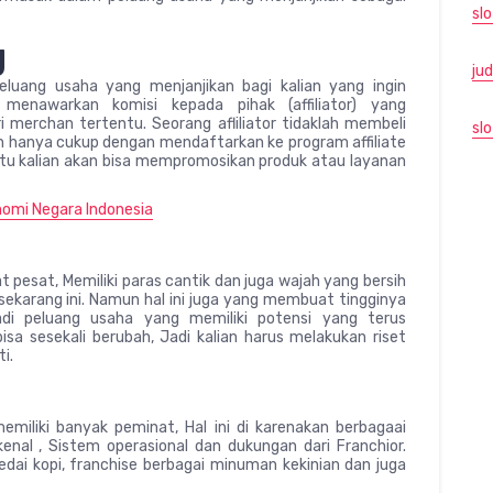
slo
g
jud
eluang usaha yang menjanjikan bagi kalian yang ingin
 menawarkan komisi kepada pihak (affiliator) yang
merchan tertentu. Seorang afliliator tidaklah membeli
slo
an hanya cukup dengan mendaftarkan ke program affiliate
itu kalian akan bisa mempromosikan produk atau layanan
omi Negara Indonesia
pesat, Memiliki paras cantik dan juga wajah yang bersih
ekarang ini. Namun hal ini juga yang membuat tingginya
adi peluang usaha yang memiliki potensi yang terus
a sesekali berubah, Jadi kalian harus melakukan riset
i.
miliki banyak peminat, Hal ini di karenakan berbagaai
nal , Sistem operasional dan dukungan dari Franchior.
kedai kopi, franchise berbagai minuman kekinian dan juga