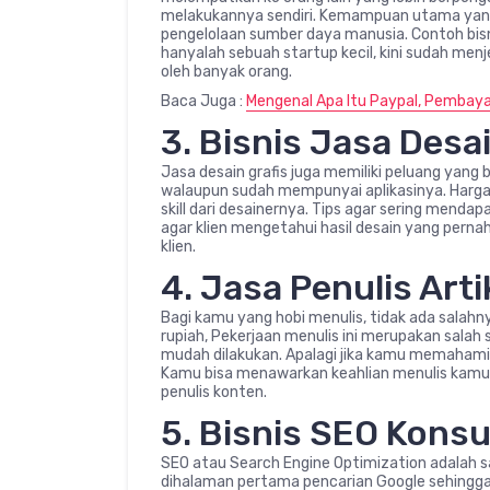
melakukannya sendiri. Kemampuan utama yang
pengelolaan sumber daya manusia. Contoh bisn
hanyalah sebuah startup kecil, kini sudah men
oleh banyak orang.
Baca Juga :
Mengenal Apa Itu Paypal, Pembayar
3. Bisnis Jasa Desa
Jasa desain grafis juga memiliki peluang yang 
walaupun sudah mempunyai aplikasinya. Harga 
skill dari desainernya. Tips agar sering mendap
agar klien mengetahui hasil desain yang per
klien.
4. Jasa Penulis Arti
Bagi kamu yang hobi menulis, tidak ada salah
rupiah, Pekerjaan menulis ini merupakan salah sa
mudah dilakukan. Apalagi jika kamu memahami m
Kamu bisa menawarkan keahlian menulis kamu
penulis konten.
5. Bisnis SEO Konsu
SEO atau Search Engine Optimization adalah 
dihalaman pertama pencarian Google sehingg