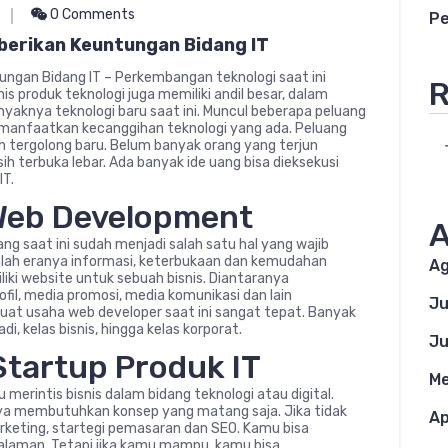
0 Comments
Pe
erikan Keuntungan Bidang IT
ngan Bidang IT – Perkembangan teknologi saat ini
R
 produk teknologi juga memiliki andil besar, dalam
aknya teknologi baru saat ini. Muncul beberapa peluang
emanfaatkan kecanggihan teknologi yang ada. Peluang
sih tergolong baru. Belum banyak orang yang terjun
ih terbuka lebar. Ada banyak ide uang bisa dieksekusi
IT.
 Web Development
A
ng saat ini sudah menjadi salah satu hal yang wajib
adalah eranya informasi, keterbukaan dan kemudahan
Ag
ki website untuk sebuah bisnis. Diantaranya
fil, media promosi, media komunikasi dan lain
Ju
uat usaha web developer saat ini sangat tepat. Banyak
, kelas bisnis, hingga kelas korporat.
Ju
 Startup Produk IT
Me
 merintis bisnis dalam bidang teknologi atau digital.
a membutuhkan konsep yang matang saja. Jika tidak
Ap
rketing, startegi pemasaran dan SEO. Kamu bisa
alaman. Tetapi jika kamu mampu, kamu bisa