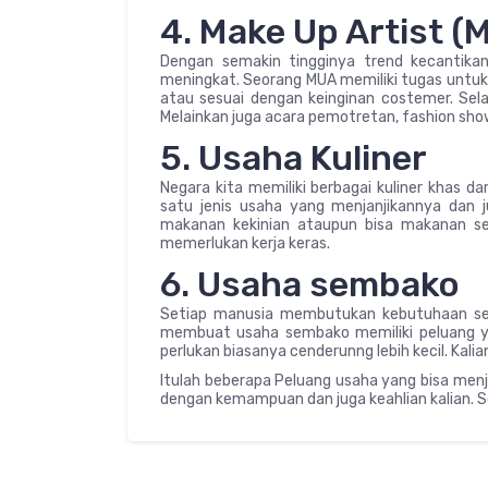
4. Make Up Artist (
Dengan semakin tingginya trend kecantika
meningkat. Seorang MUA memiliki tugas untuk 
atau sesuai dengan keinginan costemer. Sela
Melainkan juga acara pemotretan, fashion show
5. Usaha Kuliner
Negara kita memiliki berbagai kuliner khas dar
satu jenis usaha yang menjanjikannya dan ju
makanan kekinian ataupun bisa makanan se
memerlukan kerja keras.
6. Usaha sembako
Setiap manusia membutukan kebutuhaan semb
membuat usaha sembako memiliki peluang yan
perlukan biasanya cenderunng lebih kecil. Kali
Itulah beberapa Peluang usaha yang bisa menja
dengan kemampuan dan juga keahlian kalian. S