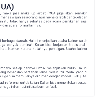
MUA)
n, maka jasa make up artist (MUA juga akan semakin
merias wajah seseorang agar menajdi lebih cantik,elegan
in itu tidak hanya sebatas pada acara pernikahan saja,
 dan acara formal lainnya.
i berbagai daerah. Hal ini menjadikan usaha kuliner salah
ga banyak peminat. Kalian bisa berjualan tradisional ,
hat. Namun karena ketatnya persaigan, Usaha kuliner
ako setiap harinya untuk melanjutkan hidup. Hal ini
g besar dan bertahan lama. Selain itu, Modal yang di
an juga bisa memulainya di rumah dengan modal 5 -10 juta.
di referensi untuk kalian. Kalian bisa menentukan sesuai
emoga informasi ini bisa bermanfaat.