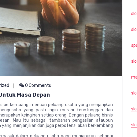
sl
sl
sp
sl
ma
rized
0 Comments
sl
 Untuk Masa Depan
us berkembang, mencari peluang usaha yang menjanjikan
slo
 pengusaha yang pasti ingin merahi keuntunggan dan
i merupakan keinginan setiap orang. Dengan peluang bisnis
esan, Mau itu sebagai tambahan pengasilan ataupun
sl
 yang menjanjikan dan juga perpotensi akan berkembang
ermasuk dalam peluang usaha yang menjanjikan sebagai