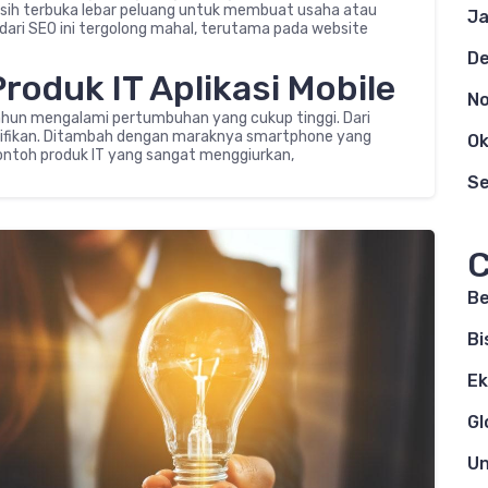
sih terbuka lebar peluang untuk membuat usaha atau
Ja
ya dari SEO ini tergolong mahal, terutama pada website
D
Produk IT Aplikasi Mobile
N
ahun mengalami pertumbuhan yang cukup tinggi. Dari
ifikan. Ditambah dengan maraknya smartphone yang
Ok
ontoh produk IT yang sangat menggiurkan,
S
C
Be
Bi
E
Gl
Un