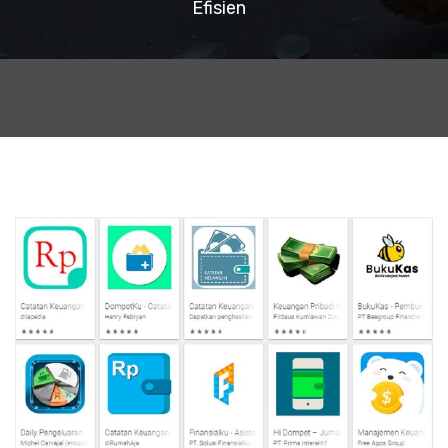
Efisien