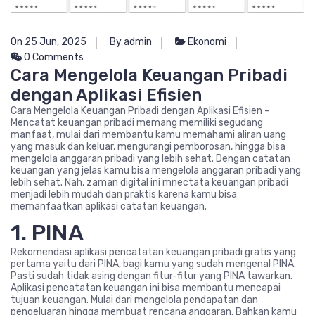
On 25 Jun, 2025
By admin
Ekonomi
0 Comments
Cara Mengelola Keuangan Pribadi
dengan Aplikasi Efisien
Cara Mengelola Keuangan Pribadi dengan Aplikasi Efisien –
Mencatat keuangan pribadi memang memiliki segudang
manfaat, mulai dari membantu kamu memahami aliran uang
yang masuk dan keluar, mengurangi pemborosan, hingga bisa
mengelola anggaran pribadi yang lebih sehat. Dengan catatan
keuangan yang jelas kamu bisa mengelola anggaran pribadi yang
lebih sehat. Nah, zaman digital ini mnectata keuangan pribadi
menjadi lebih mudah dan praktis karena kamu bisa
memanfaatkan aplikasi catatan keuangan.
1. PINA
Rekomendasi aplikasi pencatatan keuangan pribadi gratis yang
pertama yaitu dari PINA, bagi kamu yang sudah mengenal PINA.
Pasti sudah tidak asing dengan fitur-fitur yang PINA tawarkan.
Aplikasi pencatatan keuangan ini bisa membantu mencapai
tujuan keuangan. Mulai dari mengelola pendapatan dan
pengeluaran hingga membuat rencana anggaran. Bahkan kamu