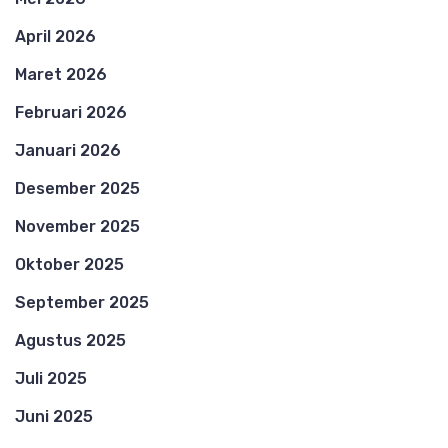
April 2026
Maret 2026
Februari 2026
Januari 2026
Desember 2025
November 2025
Oktober 2025
September 2025
Agustus 2025
Juli 2025
Juni 2025