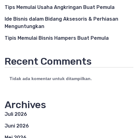
Tips Memulai Usaha Angkringan Buat Pemula
Ide Bisnis dalam Bidang Aksesoris & Perhiasan
Menguntungkan
Tipis Memulai Bisnis Hampers Buat Pemula
Recent Comments
Tidak ada komentar untuk ditampilkan.
Archives
Juli 2026
Juni 2026
Mei 2026