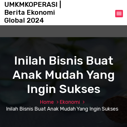
S
UMKMKOPERASI |
k
Berita Ekonomi
i
Global 2024
p
t
o
c
o
n
Inilah Bisnis Buat
t
e
Anak Mudah Yang
n
t
Ingin Sukses
Home
Ekonomi
Inilah Bisnis Buat Anak Mudah Yang Ingin Sukses