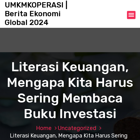
S
UMKMKOPERASI |
k
Berita Ekonomi
i
Global 2024
p
t
o
c
o
n
Literasi Keuangan,
t
e
Mengapa Kita Harus
n
t
Sering Membaca
Buku Investasi
Home
Uncategorized
Literasi Keuangan, Mengapa Kita Harus Sering