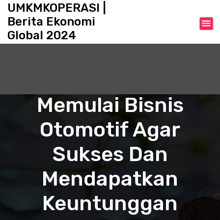
S
UMKMKOPERASI |
k
Berita Ekonomi
i
Global 2024
p
t
o
c
o
n
Memulai Bisnis
t
e
Otomotif Agar
n
t
Sukses Dan
Mendapatkan
Keuntunggan