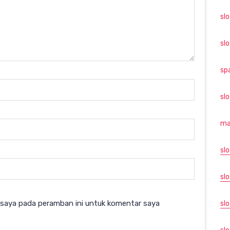
sl
sl
sp
sl
ma
sl
slo
 saya pada peramban ini untuk komentar saya
sl