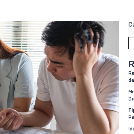
C
R
Re
de
Me
Da
Ti
P
Id