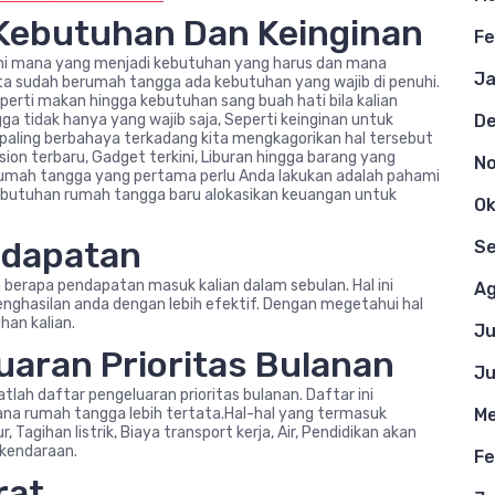
 Kebutuhan Dan Keinginan
Fe
ami mana yang menjadi kebutuhan yang harus dan mana
Ja
 kita sudah berumah tangga ada kebutuhan yang wajib di penuhi.
erti makan hingga kebutuhan sang buah hati bila kalian
 tidak hanya yang wajib saja, Seperti keinginan untuk
D
 paling berbahaya terkadang kita mengkagorikan hal tersebut
sion terbaru, Gadget terkini, Liburan hingga barang yang
N
rumah tangga yang pertama perlu Anda lakukan adalah pahami
kebutuhan rumah tangga baru alokasikan keuangan untuk
Ok
ndapatan
S
 berapa pendapatan masuk kalian dalam sebulan. Hal ini
Ag
enghasilan anda dengan lebih efektif. Dengan megetahui hal
an kalian.
Ju
uaran Prioritas Bulanan
Ju
lah daftar pengeluaran prioritas bulanan. Daftar ini
a rumah tangga lebih tertata.Hal-hal yang termasuk
Me
 Tagihan listrik, Biaya transport kerja, Air, Pendidikan akan
 kendaraan.
Fe
rat