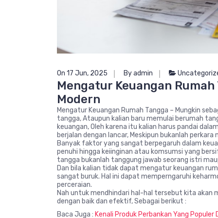
On 17 Jun, 2025
By admin
Uncategoriz
Mengatur Keuangan Rumah T
Modern
Mengatur Keuangan Rumah Tangga – Mungkin sebagi
tangga, Ataupun kalian baru memulai berumah tan
keuangan, Oleh karena itu kalian harus pandai d
berjalan dengan lancar, Meskipun bukanlah perkar
Banyak faktor yang sangat berpegaruh dalam keuag
penuhi hingga keiinginan atau komsumsi yang bersi
tangga bukanlah tanggung jawab seorang istri ma
Dan bila kalian tidak dapat mengatur keuangan r
sangat buruk. Hal ini dapat memperngaruhi keharmo
perceraian.
Nah untuk mendhindari hal-hal tersebut kita aka
dengan baik dan efektif, Sebagai berikut :
Baca Juga :
Kenali Produk Perbankan Yang Populer 