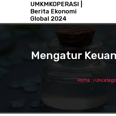
S
UMKMKOPERASI |
k
Berita Ekonomi
i
Global 2024
p
t
o
c
o
n
Mengatur Keuan
t
e
n
t
Home
Uncatego