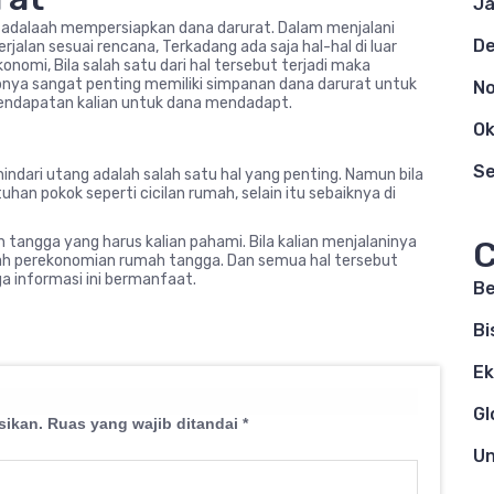
Ja
adalaah mempersiapkan dana darurat. Dalam menjalani
D
alan sesuai rencana, Terkadang ada saja hal-hal di luar
konomi, Bila salah satu dari hal tersebut terjadi maka
bnya sangat penting memiliki simpanan dana darurat untuk
N
pendapatan kalian untuk dana mendadapt.
Ok
S
dari utang adalah salah satu hal yang penting. Namun bila
n pokok seperti cicilan rumah, selain itu sebaiknya di
tangga yang harus kalian pahami. Bila kalian menjalaninya
C
alah perekonomian rumah tangga. Dan semua hal tersebut
a informasi ini bermanfaat.
Be
Bi
E
Gl
sikan.
Ruas yang wajib ditandai
*
Un