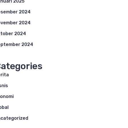
nuari 2025
esember 2024
ovember 2024
tober 2024
eptember 2024
ategories
rita
snis
konomi
obal
categorized