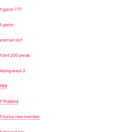
ot gacor 777
ot gacor
aceman slot
ot bet 200 perak
hjong ways 2
ot88
t thailand
ot bonus new member