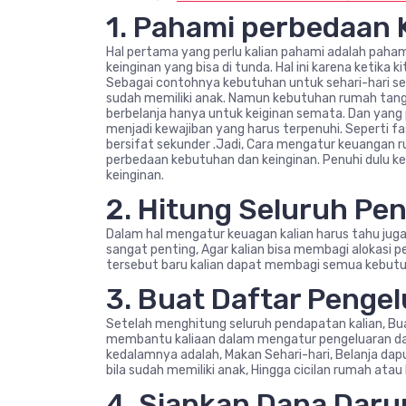
1. Pahami perbedaan
Hal pertama yang perlu kalian pahami adalah pah
keinginan yang bisa di tunda. Hal ini karena ketika
Sebagai contohnya kebutuhan untuk sehari-hari sep
sudah memiliki anak. Namun kebutuhan rumah tangga
berbelanja hanya untuk keiginan semata. Dan yang
menjadi kewajiban yang harus terpenuhi. Seperti fa
bersifat sekunder .Jadi, Cara mengatur keuangan 
perbedaan kebutuhan dan keinginan. Penuhi dulu 
keinginan.
2. Hitung Seluruh Pe
Dalam hal mengatur keuagan kalian harus tahu juga
sangat penting, Agar kalian bisa membagi alokasi p
tersebut baru kalian dapat membagi semua kebutuh
3. Buat Daftar Pengel
Setelah menghitung seluruh pendapatan kalian, Buat
membantu kaliaan dalam mengatur pengeluaran dan
kedalamnya adalah, Makan Sehari-hari, Belanja dapur,
bila sudah memiliki anak, Hingga cicilan rumah atau
4. Siapkan Dana Daru