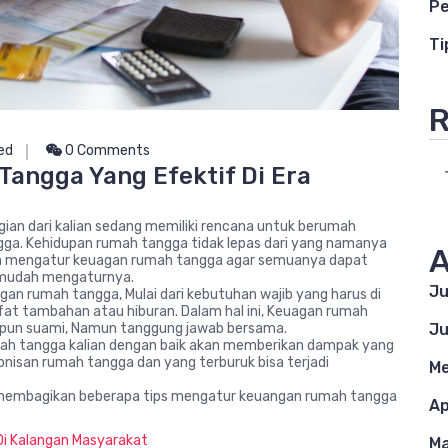
Pe
Ti
R
ed
0 Comments
angga Yang Efektif Di Era
an dari kalian sedang memiliki rencana untuk berumah
gga. Kehidupan rumah tangga tidak lepas dari yang namanya
A
alam mengatur keuagan rumah tangga agar semuanya dapat
a mudah mengaturnya.
Ju
an rumah tangga, Mulai dari kebutuhan wajib yang harus di
fat tambahan atau hiburan. Dalam hal ini, Keuagan rumah
upun suami, Namun tanggung jawab bersama.
Ju
umah tangga kalian dengan baik akan memberikan dampak yang
nisan rumah tangga dan yang terburuk bisa terjadi
Me
n membagikan beberapa tips mengatur keuangan rumah tangga
Ap
Di Kalangan Masyarakat
Ma