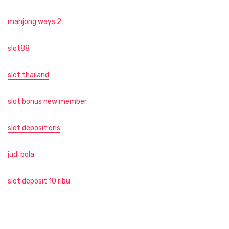
mahjong ways 2
slot88
slot thailand
slot bonus new member
slot deposit qris
judi bola
slot deposit 10 ribu