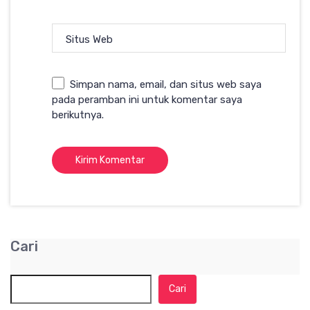
Situs Web
Simpan nama, email, dan situs web saya
pada peramban ini untuk komentar saya
berikutnya.
Cari
Cari