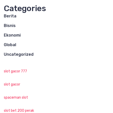
Categories
Berita
Bisnis
Ekonomi
Global
Uncategorized
slot gacor 777
slot gacor
spaceman slot
slot bet 200 perak