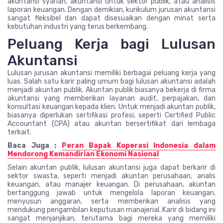
akuntansi syariah, akuntansi untuk sektor publik, atau analisis
laporan keuangan. Dengan demikian, kurikulum jurusan akuntansi
sangat fleksibel dan dapat disesuaikan dengan minat serta
kebutuhan industri yang terus berkembang.
Peluang Kerja bagi Lulusan
Akuntansi
Lulusan jurusan akuntansi memiliki berbagai peluang kerja yang
luas. Salah satu karir paling umum bagi lulusan akuntansi adalah
menjadi akuntan publik. Akuntan publik biasanya bekerja di firma
akuntansi yang memberikan layanan audit, perpajakan, dan
konsultasi keuangan kepada klien. Untuk menjadi akuntan publik,
biasanya diperlukan sertifikasi profesi, seperti Certified Public
Accountant (CPA) atau akuntan bersertifikat dari lembaga
terkait.
Baca Juga :
Peran Bapak Koperasi Indonesia dalam
Mendorong Kemandirian Ekonomi Nasional
Selain akuntan publik, lulusan akuntansi juga dapat berkarir di
sektor swasta, seperti menjadi akuntan perusahaan, analis
keuangan, atau manajer keuangan. Di perusahaan, akuntan
bertanggung jawab untuk mengelola laporan keuangan,
menyusun anggaran, serta memberikan analisis yang
mendukung pengambilan keputusan manajerial. Karir di bidang ini
sangat menjanjikan, terutama bagi mereka yang memiliki