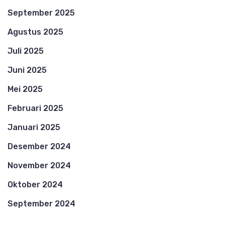
September 2025
Agustus 2025
Juli 2025
Juni 2025
Mei 2025
Februari 2025
Januari 2025
Desember 2024
November 2024
Oktober 2024
September 2024