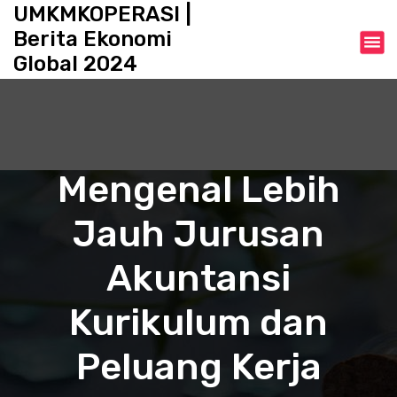
S
UMKMKOPERASI |
k
Berita Ekonomi
i
Global 2024
p
t
o
c
o
n
Mengenal Lebih
t
e
Jauh Jurusan
n
t
Akuntansi
Kurikulum dan
Peluang Kerja