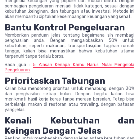
mengelola keuangan yang populer dan mudah diikuti. Dengan
pembagian pengeluaran menjadi tidak kategori, sesuai dengan
kebutuhan ,keinginan, dan tabungan atau investasi. Metode ini
akan membantu ciptakan keseimbangan keuangan yang sehat.
Bantu Kontrol Pengeluaran
Memberikan panduan jelas tentang bagaimana sih membagi
penghasilan anda. Dengan mengalokasikan 50% untuk
kebutuhan, seperti makanan, transportasi,dan tagihan rumah
tangga, kalian bisa memastikan bahwa kebutuhan utama
terpenuhi tanpa terlalu boros.
Baca jgua :
5 Alasan Kenapa Kamu Harus Mulai Mengelola
Pengeluaran
Prioritaskan Tabungan
Kalian bisa mendorong prioritas untuk menabung, dengan 30%
dari
penghasilan
setiap bulan. Dengan begitu kalian bisa
menikmati hasil kerja keras tanpa merasa bersalah. Tetap bisa
berbelanja, makan di restoran atau
traveling
, dengan batasan
yang jelas.
Kenali Kebutuhan dan
Keingan Dengan Jelas
Penting untuk membedakan dengan jelas antara kebutuhan dan