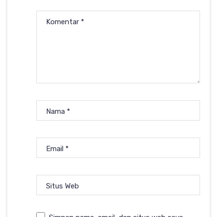
Komentar
*
Nama
*
Email
*
Situs Web