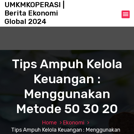
S
UMKMKOPERASI |
k
Berita Ekonomi
i
Global 2024
p
t
o
c
o
n
Tips Ampuh Kelola
t
e
Keuangan :
n
t
Menggunakan
Metode 50 30 20
Home
Ekonomi
Tips Ampuh Kelola Keuangan : Menggunakan