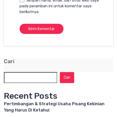
Simpan nama, email, dan situs web saya
pada peramban ini untuk komentar saya
berikutnya.
Cari
Cari
Recent Posts
Pertimbangan & Strategi Usaha Pisang Kekinian
Yang Harus Di Ketahui