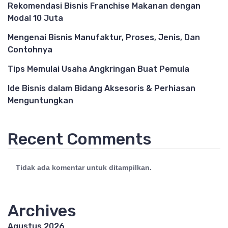
Rekomendasi Bisnis Franchise Makanan dengan
Modal 10 Juta
Mengenai Bisnis Manufaktur, Proses, Jenis, Dan
Contohnya
Tips Memulai Usaha Angkringan Buat Pemula
Ide Bisnis dalam Bidang Aksesoris & Perhiasan
Menguntungkan
Recent Comments
Tidak ada komentar untuk ditampilkan.
Archives
Agustus 2026