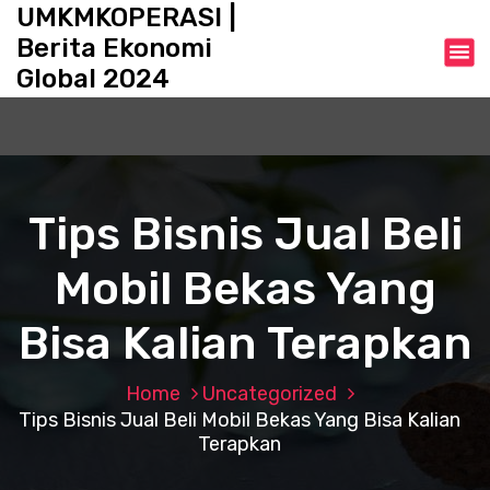
S
UMKMKOPERASI |
k
Berita Ekonomi
i
Global 2024
p
t
o
c
o
n
Tips Bisnis Jual Beli
t
e
Mobil Bekas Yang
n
t
Bisa Kalian Terapkan
Home
Uncategorized
Tips Bisnis Jual Beli Mobil Bekas Yang Bisa Kalian
Terapkan