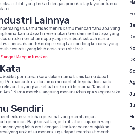
Ma
eriksa istilah yang terkait dengan produk atay layanan kamu.
alami.
Fe
Industri Lainnya
Ja
ayar persaingan. Kamu tidak meniru kamu mencari tahu apa yang
idang kamu, kamu dapat menemukan tren dan melihat apa yang
D
a cerdas untuk memahami apa yang membuat sebuah nama
alnya, perusahaan teknologi sering kali condong ke nama yang
N
lih sesuatu yang lebih ceria atau abstrak.
g Sangat Menguntungkan
Ok
 Kata
S
. Sedikit permainan kara dalam nama bisnis kamu dapat
g. Permainan kata dan rima menambah kepribadian pada
Ag
relevan, bayangkan sebuah roko roti bernama “Knead to
in Ads”. Nama mereka langsung menunjukkan apa yang mereka
Ju
Ju
u Sendiri
Me
n memberikan sentuhan personal yang membangun
 pendirian. Bagi konsultan, pelatih atau siapapun yang
bungan yang lebih erat dengan klien karena menunjukkan
Fe
 Nama yang unik atau menarik juga dapat membuat merek