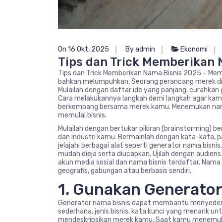
On 16 Okt, 2025
By admin
Ekonomi
Tips dan Trick Memberikan 
Tips dan Trick Memberikan Nama Bisnis 2025 – Me
bahkan melumpuhkan. Seorang perancang merek dib
Mulailah dengan daftar ide yang panjang, curahka
Cara melakukannya langkah demi langkah agar ka
berkembang bersama merek kamu. Menemukan nama 
memulai bisnis.
Mulailah dengan bertukar pikiran (brainstorming) b
dan industri kamu. Bermainlah dengan kata-kata, pa
jelajahi berbagai alat seperti generator nama bisn
mudah dieja serta diucapkan. Ujilah dengan audien
akun media sosial dan nama bisnis terdaftar. Nama 
geografis, gabungan atau berbasis sendiri.
1. Gunakan Generator
Generator nama bisnis dapat membantu menyederha
sederhana, jenis bisnis, kata kunci yang menarik
mendeskripsikan merek kamu. Saat kamu menemukan i