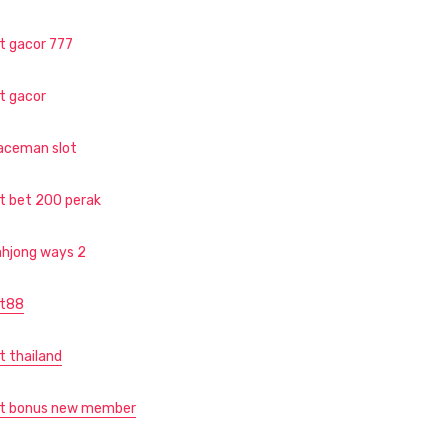
ot gacor 777
ot gacor
aceman slot
ot bet 200 perak
hjong ways 2
ot88
t thailand
ot bonus new member