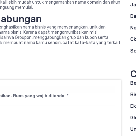
ingkali lebih mudah untuk mengamankan nama domain dan akun
Ja
angsung memulai.
 Gabungan
D
nghasilkan nama bisnis yang menyenangkan, unik dan
N
nama bisnis. Karena dapat mengomunikasikan misi
 Misalnya Groupon, menggabungkan grup dan kupon serta
Ok
uk membuat nama kamu sendiri, catat kata-kata yang terkait
S
C
Be
Bi
sikan.
Ruas yang wajib ditandai
*
E
Gl
Un