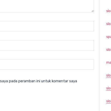
sl
sl
sp
sl
ma
sl
 saya pada peramban ini untuk komentar saya
slo
sl