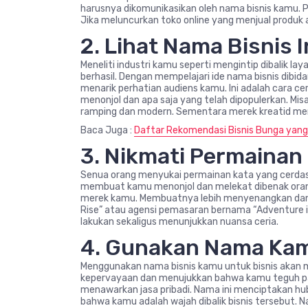
harusnya dikomunikasikan oleh nama bisnis kamu. P
Jika meluncurkan toko online yang menjual produk 
2. Lihat Nama Bisnis 
Meneliti industri kamu seperti mengintip dibalik l
berhasil. Dengan mempelajari ide nama bisnis dib
menarik perhatian audiens kamu. Ini adalah car
menonjol dan apa saja yang telah dipopulerkan. Mis
ramping dan modern. Sementara merek kreatid memi
Baca Juga :
Daftar Rekomendasi Bisnis Bunga yan
3. Nikmati Permainan
Senua orang menyukai permainan kata yang cerdas
membuat kamu menonjol dan melekat dibenak oran
merek kamu. Membuatnya lebih menyenangkan dan 
Rise” atau agensi pemasaran bernama “Adventure 
lakukan sekaligus menunjukkan nuansa ceria.
4. Gunakan Nama Kam
Menggunakan nama bisnis kamu untuk bisnis aka
kepervayaan dan menujukkan bahwa kamu teguh pada
menawarkan jasa pribadi. Nama ini menciptakan hu
bahwa kamu adalah wajah dibalik bisnis tersebut.