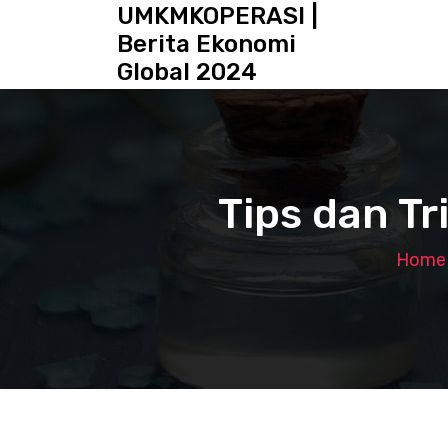
S
UMKMKOPERASI |
k
Berita Ekonomi
i
Global 2024
p
t
o
c
o
n
Tips dan T
t
e
n
Home
t