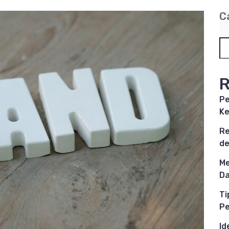
C
R
Pe
Ke
Re
de
Me
Da
Ti
P
Id