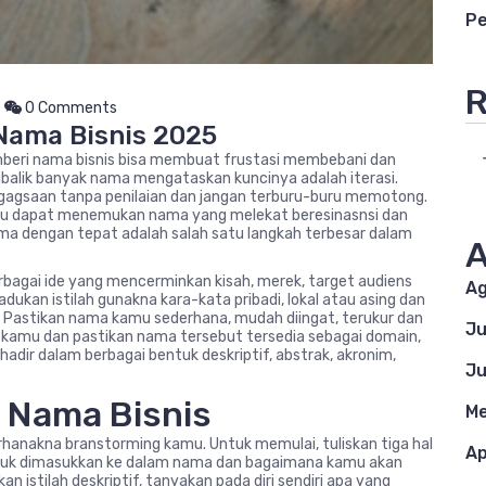
Pe
R
0 Comments
Nama Bisnis 2025
mberi nama bisnis bisa membuat frustasi membebani dan
alik banyak nama mengataskan kuncinya adalah iterasi.
n gagsaan tanpa penilaian dan jangan terburu-buru memotong.
mu dapat menemukan nama yang melekat beresinasnsi dan
dengan tepat adalah salah satu langkah terbesar dalam
A
erbagai ide yang mencerminkan kisah, merek, target audiens
Ag
dukan istilah gunakna kara-kata pribadi, lokal atau asing dan
is. Pastikan nama kamu sederhana, mudah diingat, terukur dan
Ju
s kamu dan pastikan nama tersebut tersedia sebagai domain,
hadir dalam berbagai bentuk deskriptif, abstrak, akronim,
Ju
 Nama Bisnis
Me
nakna branstorming kamu. Untuk memulai, tuliskan tiga hal
Ap
 untuk dimasukkan ke dalam nama dan bagaimana kamu akan
stilah deskriptif, tanyakan pada diri sendiri apa yang