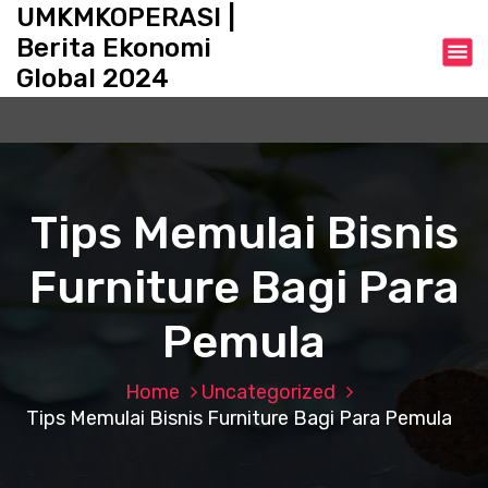
S
UMKMKOPERASI |
k
Berita Ekonomi
i
Global 2024
p
t
o
c
o
n
Tips Memulai Bisnis
t
e
Furniture Bagi Para
n
t
Pemula
Home
Uncategorized
Tips Memulai Bisnis Furniture Bagi Para Pemula